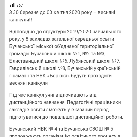
367
З 30 березня до 03 квітня 2020 року – весняні
канікули!!
Відповідно до структури 2019/2020 навчального
року, у 8 закладах загальної середньої освіти
Бучанської міської об’єднаної територіальної
громади: Бучанській школі №1, №2 та №3,
Блиставицькій школі №6, Лубянській школі №7,
Гаврилівській школі №8, Бучанській українській
гінамазії та НВК «Берізка» будуть проходити
весняні канікули.
Під час канікул учні відпочивають від
дистанційного навчання. Педагогічні працівники
закладів освіти зможуть у вказаний період
підготуватися до подальшої дистанційної роботи.
Бучанський НВК № 4 та Бучанська СЗОШ № 5
продовжують організацію освітнього процесу з