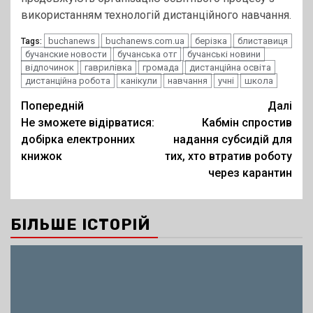
використанням технологій дистанційного навчання.
buchanews
buchanews.com.ua
берізка
блиставиця
Tags:
бучанские новости
бучанська отг
бучанські новини
відпочинок
гаврилівка
громада
дистанційна освіта
дистанційна робота
канікули
навчання
учні
школа
Post
Попередній
Далі
Не зможете відірватися:
Кабмін спростив
navigation
добірка електронних
надання субсидій для
книжок
тих, хто втратив роботу
через карантин
БІЛЬШЕ ІСТОРІЙ