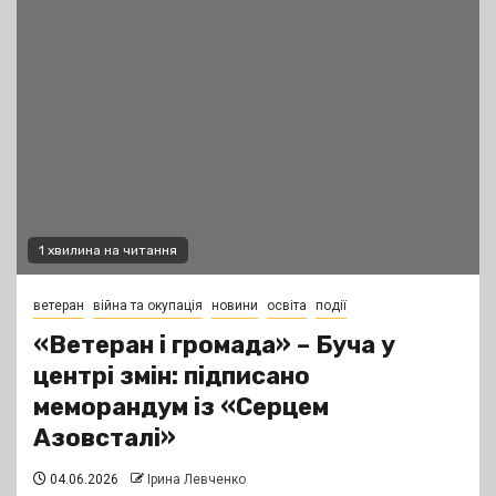
1 хвилина на читання
ветеран
війна та окупація
новини
освіта
події
«Ветеран і громада» – Буча у
центрі змін: підписано
меморандум із «Серцем
Азовсталі»
04.06.2026
Ірина Левченко