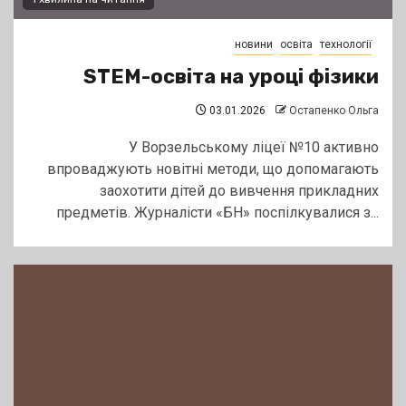
новини
освіта
технології
STEM-освіта на уроці фізики
03.01.2026
Остапенко Ольга
У Ворзельському ліцеї №10 активно
впроваджують новітні методи, що допомагають
заохотити дітей до вивчення прикладних
предметів. Журналісти «БН» поспілкувалися з...