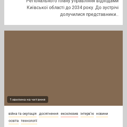
Регіонального плану управління відходами
Київської області до 2034 року. До зустрічі
долучилися представники...
1 хвилина на читання
війна та окупація
досягнення
ексклюзив
інтерв'ю
новини
освіта
технології