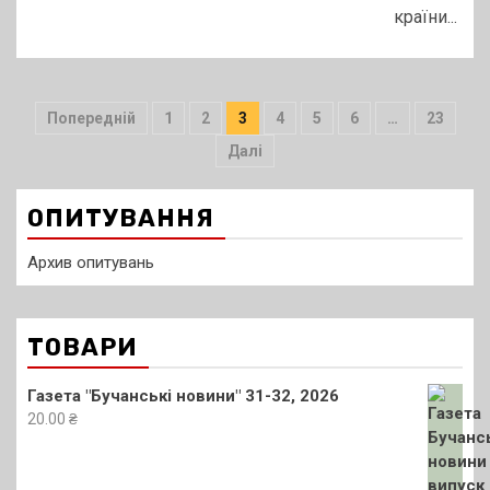
країни...
Пагінація
Попередній
1
2
3
4
5
6
…
23
записів
Далі
ОПИТУВАННЯ
Архив опитувань
ТОВАРИ
Газета "Бучанські новини" 31-32, 2026
20.00
₴