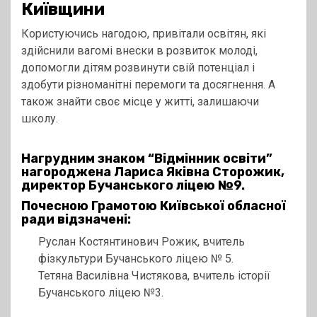
Київщини
Користуючись нагодою, привітали освітян, які
здійснили вагомі внески в розвиток молоді,
допомогли дітям розвинути свій потенціал і
здобути різноманітні перемоги та досягнення. А
також знайти своє місце у житті, залишаючи
школу.
Нагрудним знаком “Відмінник освіти”
нагороджена Лариса Яківна Сторожик,
директор Бучанського ліцею №9.
Почесною Грамотою Київської обласної
ради відзначені:
Руслан Костянтинович Рожик, вчитель
фізкультури Бучанського ліцею № 5.
Тетяна Василівна Чистякова, вчитель історії
Бучанського ліцею №3.