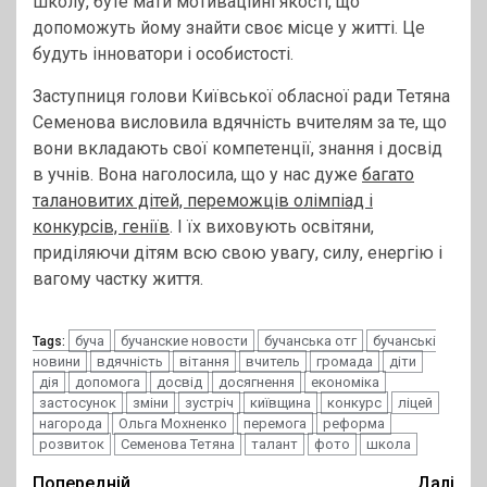
школу, буте мати мотиваційні якості, що
допоможуть йому знайти своє місце у житті. Це
будуть інноватори і особистості.
Заступниця голови Київської обласної ради Тетяна
Семенова висловила вдячність вчителям за те, що
вони вкладають свої компетенції, знання і досвід
в учнів. Вона наголосила, що у нас дуже
багато
талановитих дітей, переможців олімпіад і
конкурсів, геніїв
. І їх виховують освітяни,
приділяючи дітям всю свою увагу, силу, енергію і
вагому частку життя.
буча
бучанские новости
бучанська отг
бучанські
Tags:
новини
вдячність
вітання
вчитель
громада
діти
дія
допомога
досвід
досягнення
економіка
застосунок
зміни
зустріч
київщина
конкурс
ліцей
нагорода
Ольга Мохненко
перемога
реформа
розвиток
Семенова Тетяна
талант
фото
школа
Попередній
Далі