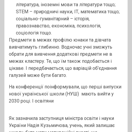
література, іноземні мови та літератури тощо;
STEM – природничі науки, ІТ, математика тощо;
соціально-гуманітарний – історія,
правознавство, економіка, психологія,
соціологія тощо.
Предмети в межах профілю юнаки та дівчата
вивчатимуть глибинно. Водночас учні зможуть
обрати для вивчення додаткові предмети не в
межах кластеру. Те, що їм також подобається і
цікаве. І передбачається, що варіацій об’єднання
галузей може бути багато.
На конференції поінформували, що перші випуски
нової української школи (НУШ) мають вийти у
2030 році. І освітяни
Як зазначила заступниця міністра освіти і науки
України Надія Кузьмичова, учень, який залишає