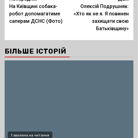
Post
На Київщині собака-
Олексій Подрушняк:
navigation
робот допомагатиме
«Хто як не я. Я повинен
саперам ДСНС (Фото)
захищати свою
Батьківщину»
БІЛЬШЕ ІСТОРІЙ
1 хвилина на читання