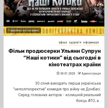
1 хвилина на читання
афіша
здоров'я
інформація
Фільм продюсерки Ульяни Супрун
“Наші котики” від сьогодні в
кінотеатрах країни
30.01.2020
Адміністрація
30 січня виходить перша українська
"неполіткоректна" комедія про війну на Донбасі.
Серед головних акторів - колишній реальний
боєць АТО, а...