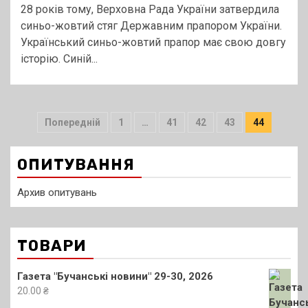
28 років тому, Верховна Рада України затвердила
синьо-жовтий стяг Державним прапором України.
Український синьо-жовтий прапор має свою довгу
історію. Синій...
Пагінація
Попередній
1
…
41
42
43
44
записів
ОПИТУВАННЯ
Архив опитувань
ТОВАРИ
Газета "Бучанські новини" 29-30, 2026
20.00
₴