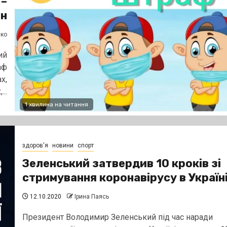
 –
рн
нко
ий
аф
х,
..
1 хвилина на читання
здоров'я
новини
спорт
Зеленський затвердив 10 кроків зі
стримування коронавірусу в Україн
12.10.2020
Ірина Паясь
Президент Володимир Зеленський під час наради