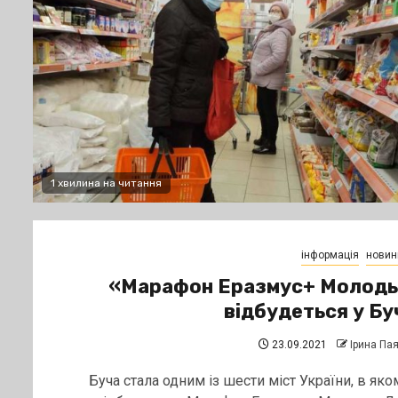
1 хвилина на читання
інформація
новин
«Марафон Еразмус+ Молодь
відбудеться у Бу
23.09.2021
Ірина Па
Буча стала одним із шести міст України, в яко