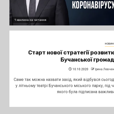
1 хвилина на читання
новин
Старт нової стратегії розвит
Бучанської грома
10.10.2020
Ірина Левче
Саме так можна назвати захід, який відбувся сьогод
у літньому театрі Бучанського міського парку, під ч
якого була підписана важлива.