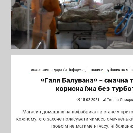
ексклюзив
здоров'я
інформація
новини
путівник по міст
«Галя Балувана» – смачна 
корисна їжа без турбо
15.02.2021
Тетяна Домар
Магазин домашніх напівфабрикатів стане у приго
кожному, хто захоче поласувати чимось смачненьк
і зовсім не матиме ні часу, ні бажання.