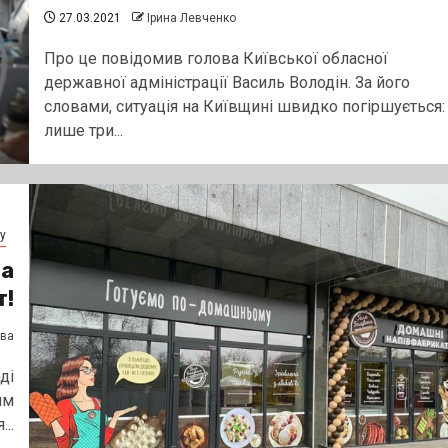
27.03.2021
Ірина Левченко
Про це повідомив голова Київської обласної
державної адміністрації Василь Володін. За його
словами, ситуація на Київщині швидко погіршується:
лише три...
у
та
т!
єва
ді
им
..