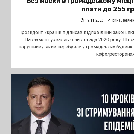
Без маски в громадському місці
плати до 255 г
19.11.2020
Ірина Левче
Президент України підписав відповідний закон, як
Парламент ухвалив 6 листопада 2020 року. Штр
порушнику, який перебуває у громадських будинка
кафе/ресторанах,.