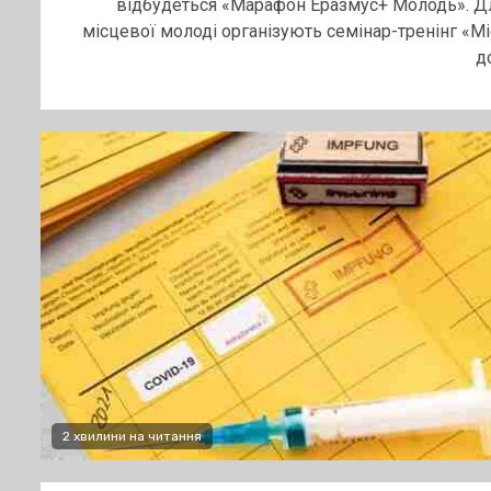
відбудеться «Марафон Еразмус+ Молодь». Д
місцевої молоді організують семінар-тренінг «Мі
до
2 хвилини на читання