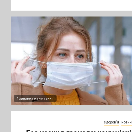
1 хвилина на читання
здоров'я
новин