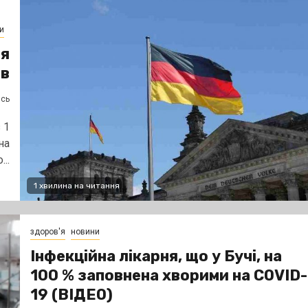
и
ля
ів
ясь
 1
на
..
1 хвилина на читання
здоров'я
новини
Інфекційна лікарня, що у Бучі, на
100 % заповнена хворими на COVID-
19 (ВІДЕО)