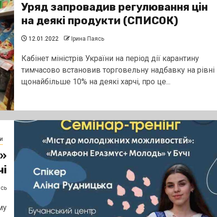
Уряд запровадив регулювання цін
на деякі продукти (СПИСОК)
12.01.2022
Ірина Паясь
Кабінет міністрів України на період дії карантину
тимчасово встановив торговельну надбавку на рівні
щонайбільше 10% на деякі харчі, про це...
и
»
чі
ясь
му