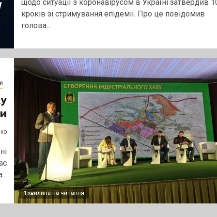
щодо ситуації з коронавірусом в Україні затвердив 1
кроків зі стримування епідемії. Про це повідомив
голова...
и
ку
ди
нко
ні
ас
..
1 хвилина на читання