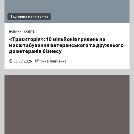
1 хвилина на читання
новини
освіта
«Траєкторія»: 10 мільйонів гривень на
масштабування ветеранського та дружнього
до ветеранів бізнесу
06.08.2026
Ірина Левченко