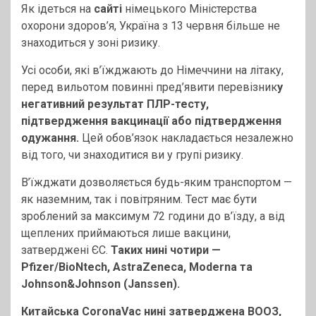
Як ідеться на
сайті
німецького Міністерства
охорони здоров’я, Україна з 13 червня більше не
знаходиться у зоні ризику.
Усі особи, які в’їжджають до Німеччини на літаку,
перед вильотом повинні пред’явити перевізник
у
негативний результат ПЛР-тесту,
підтвердження вакцинації або підтвердження
одужання.
Цей обов’язок накладається незалежно
від того, чи знаходитися ви у групі ризику.
В’їжджати дозволяється будь-яким транспортом —
як наземним, так і повітряним. Тест має бути
зроблений за максимум 72 години до в’їзду, а від
щеплених приймаються лише вакцини,
затверджені ЄС.
Таких нині чотири —
Pfizer/BioNtech, AstraZeneca, Moderna та
Johnson&Johnson (Janssen).
Китайська CoronaVac нині затверджена ВООЗ,