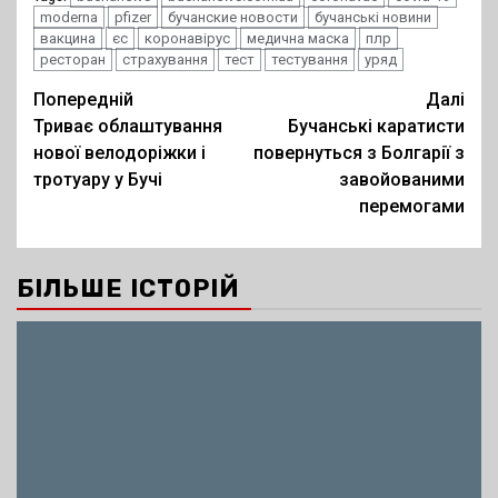
moderna
pfizer
бучанские новости
бучанські новини
вакцина
єс
коронавірус
медична маска
плр
ресторан
страхування
тест
тестування
уряд
Post
Попередній
Далі
Триває облаштування
Бучанські каратисти
navigation
нової велодоріжки і
повернуться з Болгарії з
тротуару у Бучі
завойованими
перемогами
БІЛЬШЕ ІСТОРІЙ