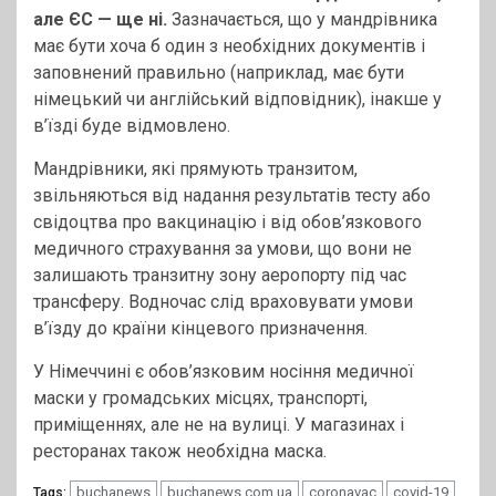
але ЄС — ще ні.
Зазначається, що у мандрівника
має бути хоча б один з необхідних документів і
заповнений правильно (наприклад, має бути
німецький чи англійський відповідник), інакше у
в’їзді буде відмовлено.
Мандрівники, які прямують транзитом,
звільняються від надання результатів тесту або
свідоцтва про вакцинацію і від обов’язкового
медичного страхування за умови, що вони не
залишають транзитну зону аеропорту під час
трансферу. Водночас слід враховувати умови
в’їзду до країни кінцевого призначення.
У Німеччині є обов’язковим носіння медичної
маски у громадських місцях, транспорті,
приміщеннях, але не на вулиці. У магазинах і
ресторанах також необхідна маска.
buchanews
buchanews.com.ua
coronavac
covid-19
Tags: