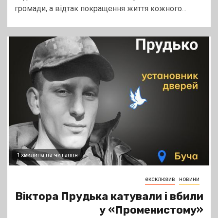
громади, а відтак покращення життя кожного...
1 хвилина на читання
ексклюзив
новини
Віктора Прудька катували і вбили
у «Променистому»