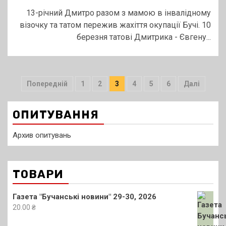
13-річний Дмитро разом з мамою в інвалідному
візочку та татом пережив жахіття окупації Бучі. 10
березня татові Дмитрика - Євгену...
Пагінація
Попередній
1
2
3
4
5
6
Далі
записів
ОПИТУВАННЯ
Архив опитувань
ТОВАРИ
Газета "Бучанські новини" 29-30, 2026
20.00
₴