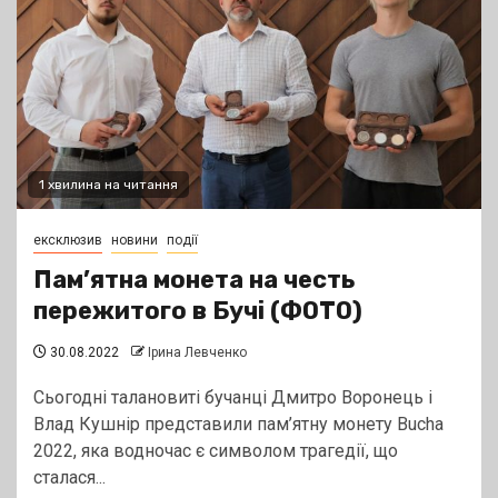
1 хвилина на читання
ексклюзив
новини
події
Пам’ятна монета на честь
пережитого в Бучі (ФОТО)
30.08.2022
Ірина Левченко
Сьогодні талановиті бучанці Дмитро Воронець і
Влад Кушнір представили пам’ятну монету Bucha
2022, яка водночас є символом трагедії, що
сталася...