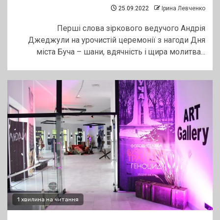
25.09.2022
Ірина Левченко
Перші слова зіркового ведучого Андрія
Джеджули на урочистій церемонії з нагоди Дня
міста Буча – шани, вдячність і щира молитва...
1 хвилина на читання