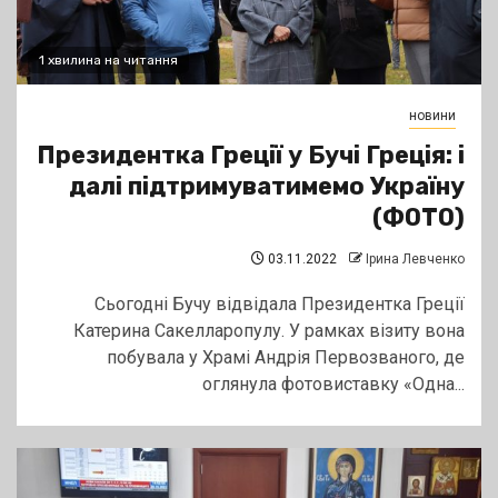
1 хвилина на читання
новини
Президентка Греції у Бучі Греція: і
далі підтримуватимемо Україну
(ФОТО)
03.11.2022
Ірина Левченко
Сьогодні Бучу відвідала Президентка Греції
Катерина Сакелларопулу. У рамках візиту вона
побувала у Храмі Андрія Первозваного, де
оглянула фотовиставку «Одна...