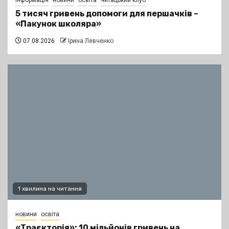
інформація
новини
освіта
читацький клуб
5 тисяч гривень допомоги для першачків –
«Пакунок школяра»
07.08.2026
Ірина Левченко
1 хвилина на читання
новини
освіта
«Траєкторія»: 10 мільйонів гривень на