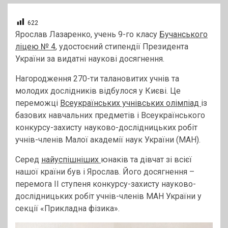
622
Ярослав Лазаренко, учень 9-го класу
Бучанського
ліцею № 4
, удостоєний стипендії Президента
України за видатні наукові досягнення.
Нагородження 270-ти талановитих учнів та
молодих дослідників відбулося у Києві. Це
переможці
Всеукраїнських учнівських олімпіад
із
базових навчальних предметів і Всеукраїнського
конкурсу-захисту науково-дослідницьких робіт
учнів-членів Малої академії наук України (МАН).
Серед
найуспішніших
юнаків та дівчат зі всієї
нашої країни був і Ярослав. Його досягнення –
перемога ІІ ступеня конкурсу-захисту науково-
дослідницьких робіт учнів-членів МАН України у
секції «Прикладна фізика».