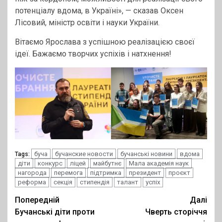
потенціалу вдома, в Україні», — сказав Оксен
Лісовий, міністр освіти і науки України.
Вітаємо Ярослава з успішною реалізацією своєї
ідеї. Бажаємо творчих успіхів і натхнення!
буча
бучанские новости
бучанські новини
вдома
Tags:
діти
конкурс
ліцей
майбутнє
Мала академія наук
нагорода
перемога
підтримка
президент
проєкт
реформа
секція
стипендія
талант
успіх
Post
Попередній
Далі
Бучанські діти проти
Чверть сторіччя
navigation