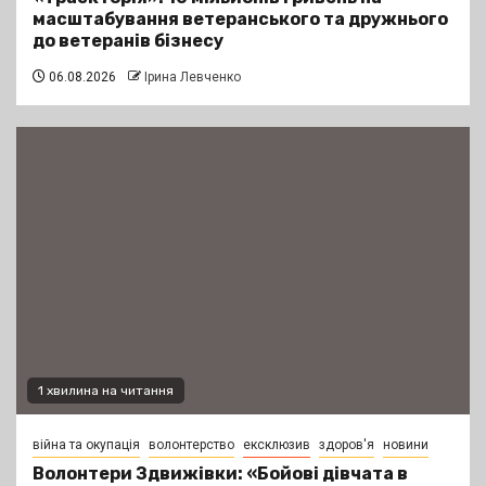
масштабування ветеранського та дружнього
до ветеранів бізнесу
06.08.2026
Ірина Левченко
1 хвилина на читання
війна та окупація
волонтерство
ексклюзив
здоров'я
новини
Волонтери Здвижівки: «Бойові дівчата в