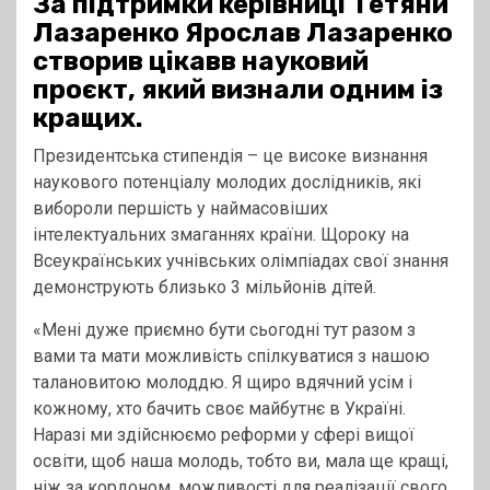
За підтримки керівниці Тетяни
Лазаренко Ярослав Лазаренко
створив цікавв науковий
проєкт, який визнали одним із
кращих.
Президентська стипендія – це високе визнання
наукового потенціалу молодих дослідників, які
вибороли першість у наймасовіших
інтелектуальних змаганнях країни. Щороку на
Всеукраїнських учнівських олімпіадах свої знання
демонструють близько 3 мільйонів дітей.
«Мені дуже приємно бути сьогодні тут разом з
вами та мати можливість спілкуватися з нашою
талановитою молоддю. Я щиро вдячний усім і
кожному, хто бачить своє майбутнє в Україні.
Наразі ми здійснюємо реформи у сфері вищої
освіти, щоб наша молодь, тобто ви, мала ще кращі,
ніж за кордоном, можливості для реалізації свого