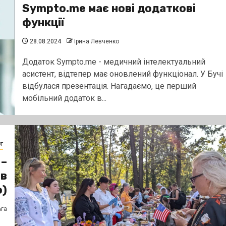
Sympto.me має нові додаткові
функції
28.08.2024
Ірина Левченко
Додаток Sympto.me - медичний інтелектуальний
асистент, відтепер має оновлений функціонал. У Бучі
відбулася презентація. Нагадаємо, це перший
мобільний додаток в...
т
 –
 в
о)
ьга