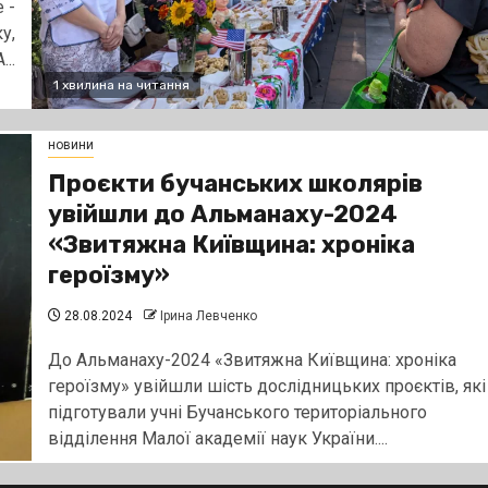
 -
у,
..
1 хвилина на читання
новини
Проєкти бучанських школярів
увійшли до Альманаху-2024
«Звитяжна Київщина: хроніка
героїзму»
28.08.2024
Ірина Левченко
До Альманаху-2024 «Звитяжна Київщина: хроніка
героїзму» увійшли шість дослідницьких проєктів, які
підготували учні Бучанського територіального
відділення Малої академії наук України....