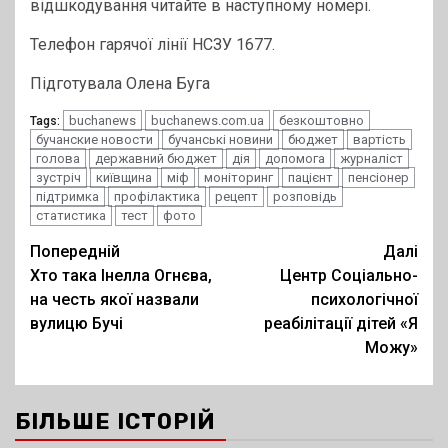
відшкодування читайте в наступному номері.
Телефон гарячої лінії НСЗУ 1677.
Підготувала Олена Буга
buchanews
buchanews.com.ua
безкоштовно
Tags:
бучанские новости
бучанські новини
бюджет
вартість
голова
державний бюджет
дія
допомога
журналіст
зустріч
київщина
міф
моніторинг
пацієнт
пенсіонер
підтримка
профілактика
рецепт
розповідь
статистика
тест
фото
Post
Попередній
Далі
Хто така Інелла Огнєва,
Центр Соціально-
navigation
на честь якої назвали
психологічної
вулицю Бучі
реабілітації дітей «Я
Можу»
БІЛЬШЕ ІСТОРІЙ