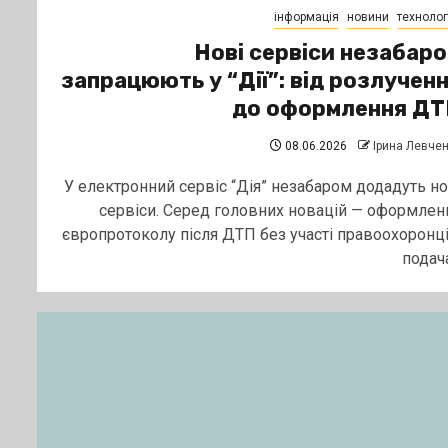
інформація
новини
технологі
Нові сервіси незабар
запрацюють у “Дії”: від розлучен
до оформлення ДТ
08.06.2026
Ірина Левче
У електронний сервіс “Дія” незабаром додадуть но
сервіси. Серед головних новацій — оформлен
європротоколу після ДТП без участі правоохоронці
подача