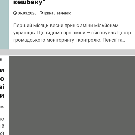
кешбеку”
06.03.2026
Ірина Левченко
Перший місяць весни приніс зміни мільйонам
українців. Що відомо про зміни — зʼясовував Центр
громадського моніторингу і контролю. Пенсії та...
ї
ли
ію
ві
и
нко
ію
ій
ої