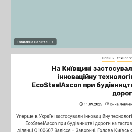
1 хвилина на читання
новини
технологі
На Київщині застосува
інноваційну технолог
EcoSteelAscon при будівницт
дорог
11.09.2025
Ірина Левче
Уперше в Україні застосували інноваційну технолог
EcoSteelAscon при будівництві дороги на тестов
ділянці О100607 Залісся – Заворичі. Голова Київськ