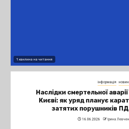
1 хвилина на читання
інформація
новин
Наслідки смертельної аварії
Києві: як уряд планує кара
затятих порушників П
16.06.2026
Ірина Левче