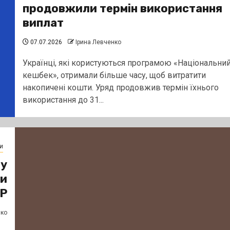
продовжили термін використання
виплат
07.07.2026
Ірина Левченко
Українці, які користуються програмою «Національни
кешбек», отримали більше часу, щоб витратити
накопичені кошти. Уряд продовжив термін їхнього
використання до 31...
и
 у
ти
ДР
нко