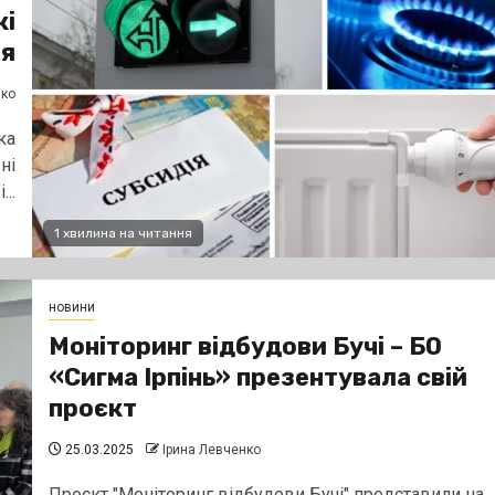
кі
ня
нко
ка
ні
..
1 хвилина на читання
новини
Моніторинг відбудови Бучі – БО
«Сигма Ірпінь» презентувала свій
проєкт
25.03.2025
Ірина Левченко
Проєкт "Моніторинг відбудови Бучі" представили на