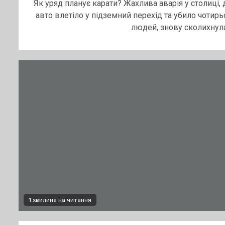
Як уряд планує карати? Жахлива аварія у столиці, 
авто влетіло у підземний перехід та убило чотирь
людей, знову сколихнула.
1 хвилина на читання