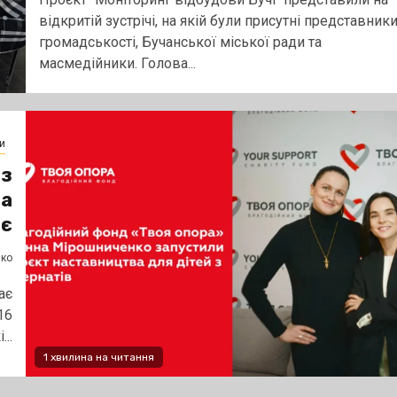
відкритій зустрічі, на якій були присутні представник
громадськості, Бучанської міської ради та
масмедійники. Голова...
и
 з
на
нє
нко
ає
16
...
1 хвилина на читання