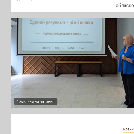
обласної.
1 хвилина на читання
новин