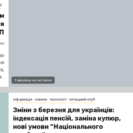
ї
ом
ня
П
нко
ві
ня
в,
...
1 хвилина на читання
інформація
новини
технології
читацький клуб
Зміни з березня для українців:
індексація пенсій, заміна купюр,
нові умови “Національного