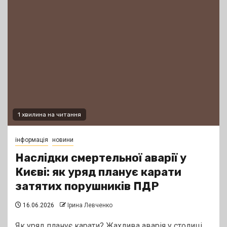
1 хвилина на читання
інформація
новини
Наслідки смертельної аварії у
Києві: як уряд планує карати
затятих порушників ПДР
16.06.2026
Ірина Левченко
Як уряд планує карати? Жахлива аварія у столиці,