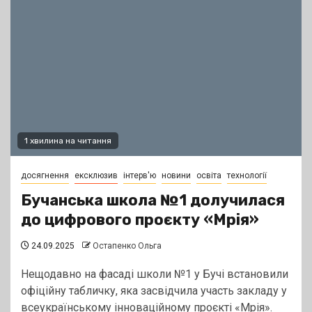
1 хвилина на читання
досягнення
ексклюзив
інтерв'ю
новини
освіта
технології
Бучанська школа №1 долучилася
до цифрового проєкту «Мрія»
24.09.2025
Остапенко Ольга
Нещодавно на фасаді школи №1 у Бучі встановили
офіційну табличку, яка засвідчила участь закладу у
всеукраїнському інноваційному проєкті «Мрія».