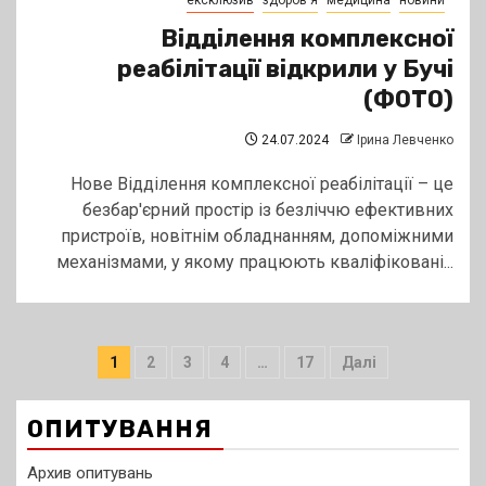
ексклюзив
здоров'я
медицина
новини
Відділення комплексної
реабілітації відкрили у Бучі
(ФОТО)
24.07.2024
Ірина Левченко
Нове Відділення комплексної реабілітації – це
безбар'єрний простір із безліччю ефективних
пристроїв, новітнім обладнанням, допоміжними
механізмами, у якому працюють кваліфіковані...
Пагінація
1
2
3
4
…
17
Далі
записів
ОПИТУВАННЯ
Архив опитувань