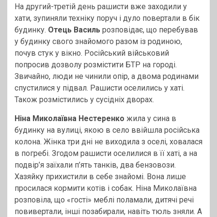
На другий-третій день рашисти вже заходили у
хати, зупиняли техніку поруч і дуло повертали в бік
будинку.
Отець Василь
розповідає, що перебував
у будинку свого знайомого разом із родиною,
почув стук у вікно. Російський військовий
попросив дозволу розмістити БТР на городі.
Звичайно, люди не чинили опір, а двома родинами
спустилися у підвал. Рашисти оселились у хаті.
Також розмістились у сусідніх дворах.
Ніна Миколаївна Нестеренко
жила у сина в
будинку на вулиці, якою в село ввійшла російська
колона. Жінка три дні не виходила з оселі, ховалася
в погребі. Згодом рашисти оселилися в її хаті, а на
подвір’я заїхали п’ять танків, два бензовози.
Хазяйку прихистили в себе знайомі. Вона лише
просилася кормити котів і собак. Ніна Миколаївна
розповіла, що «гості» меблі поламали, дитячі речі
повивертали, інші позабирали, навіть тюль зняли. А