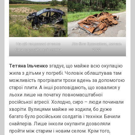
На цій галдявині стояло
Ліс біля Здвижівки, липень
багато російської техніки
2022
Тетяна Ільченко
згадує, що майже всю окупацію
жила з дітьми у погребі. Чоловік облаштував там
можливість прогрівати трохи вдень за допомогою
старої плити. А інші розповідають, що ховалися у
льохи лише на початку повномасштабної
російської агресії. Холодно, сиро – люди починали
хворіти. Вулицями майже не ходили, бо дуже
багато було російських солдатів і техніки. Бачили
снайперів. Лише інколи окупанти дозволяли
пройти між старим і новим селом. Крім того,