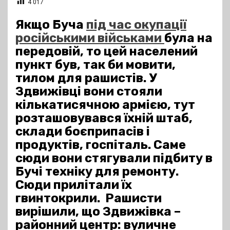
4 017
Якщо Буча
під час окупації
російськими військами
була на
передовій, то цей населений
пункт був, так би мовити,
тилом для рашистів. У
Здвижівці вони стояли
кількатисячною армією, тут
розташовувався їхній штаб,
склади боєприпасів і
продуктів, госпіталь. Саме
сюди вони стягували підбиту в
Бучі техніку для ремонту.
Сюди прилітали їх
гвинтокрили. Рашисти
вирішили, що Здвижівка –
районний центр: вуличне