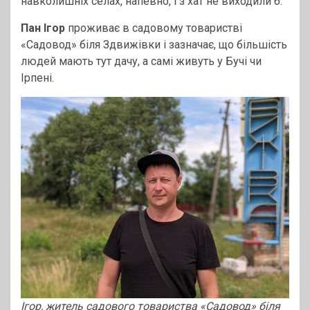
навколишніх селах, напевно, і з хат не виходили б.
Пан Ігор
проживає в садовому товаристві
«Садовод» біля Здвижівки і зазначає, що більшість
людей мають тут дачу, а самі живуть у Бучі чи
Ірпені.
Ігор, житель садового товариства «Садовод» біля