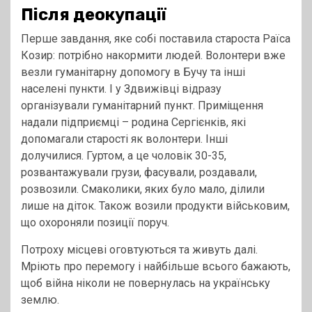
Після деокупації
Перше завдання, яке собі поставила староста Раїса
Козир: потрібно накормити людей. Волонтери вже
везли гуманітарну допомогу в Бучу та інші
населені пункти. І у Здвижівці відразу
організували гуманітарний пункт. Приміщення
надали підприємці – родина Сергієнків, які
допомагали старості як волонтери. Інші
долучилися. Гуртом, а це чоловік 30-35,
розвантажували грузи, фасували, роздавали,
розвозили. Смаколики, яких було мало, ділили
лише на діток. Також возили продукти військовим,
що охороняли позиції поруч.
Потроху місцеві оговтуються та живуть далі.
Мріють про перемогу і найбільше всього бажають,
щоб війна ніколи не повернулась на українську
землю.