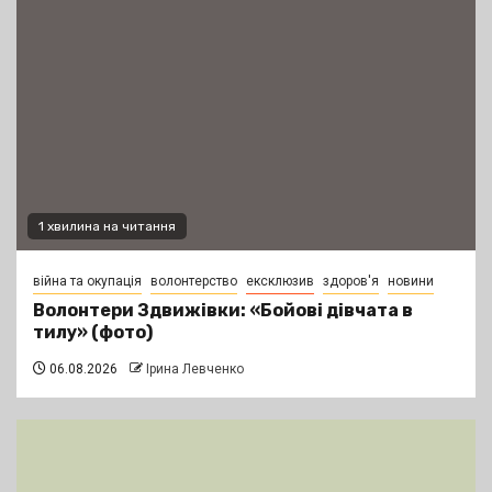
1 хвилина на читання
війна та окупація
волонтерство
ексклюзив
здоров'я
новини
Волонтери Здвижівки: «Бойові дівчата в
тилу» (фото)
06.08.2026
Ірина Левченко