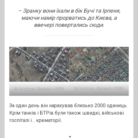
– Зранку вони їхали в бік Бучі та Ірпеня,
маючи намір прорватись до Києва, а
ввечері повертались сюди.
Здвижівка, березень 2022
Здвижівка, березень 2022
За один день він нарахував близько 2000 одиниць.
Крім танків і БТРів були також швидкі, військові
госпіталі і… крематорії.