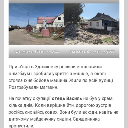
Здвижівка, 15 квітня 2022
Здвижівка, 15 квітня 2022
При в’їзді в Здвижівку росіяни встановили
шлагбаум і зробили укриття з мішків, в окопі
стояла їхня бойова машина. Жили по всій вулиці.
Розграбували магазин.
На початку окупації
отець Василь
не був у храмі
кілька днів. Коли вирішив йти, дорогою зустрів
російських військових. Вони були всюди, навіть на
дитячому майданчику сиділи. Священника
пропустили.