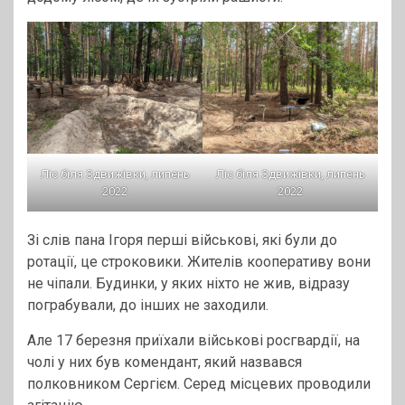
Ліс біля Здвижівки, липень
Ліс біля Здвижівки, липень
2022
2022
Зі слів пана Ігоря перші військові, які були до
ротації, це строковики. Жителів кооперативу вони
не чіпали. Будинки, у яких ніхто не жив, відразу
пограбували, до інших не заходили.
Але 17 березня приїхали військові росгвардії, на
чолі у них був комендант, який назвався
полковником Сергієм. Серед місцевих проводили