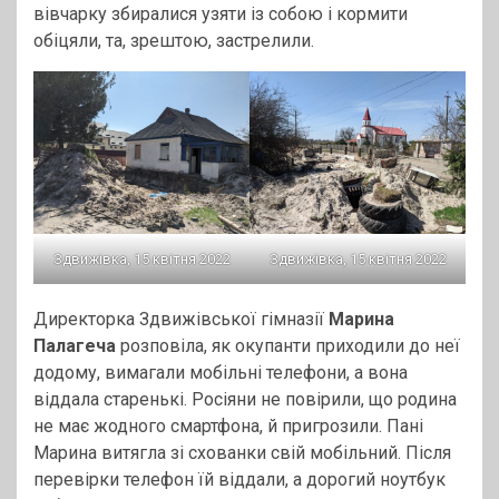
вівчарку збиралися узяти із собою і кормити
обіцяли, та, зрештою, застрелили.
Здвижівка, 15 квітня 2022
Здвижівка, 15 квітня 2022
Директорка Здвижівської гімназії
Марина
Палагеча
розповіла, як окупанти приходили до неї
додому, вимагали мобільні телефони, а вона
віддала старенькі. Росіяни не повірили, що родина
не має жодного смартфона, й пригрозили. Пані
Марина витягла зі схованки свій мобільний. Після
перевірки телефон їй віддали, а дорогий ноутбук