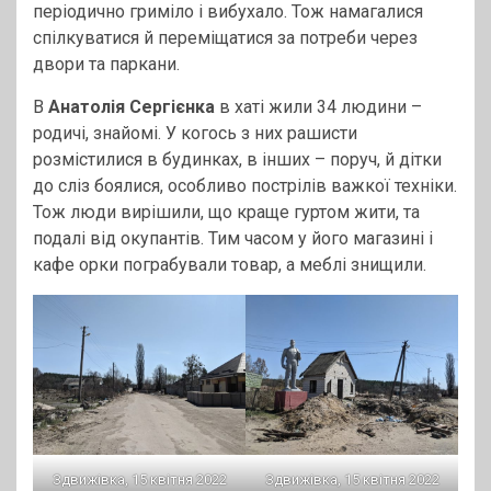
періодично гриміло і вибухало. Тож намагалися
спілкуватися й переміщатися за потреби через
двори та паркани.
В
Анатолія Сергієнка
в хаті жили 34 людини –
родичі, знайомі. У когось з них рашисти
розмістилися в будинках, в інших – поруч, й дітки
до сліз боялися, особливо пострілів важкої техніки.
Тож люди вирішили, що краще гуртом жити, та
подалі від окупантів. Тим часом у його магазині і
кафе орки пограбували товар, а меблі знищили.
Здвижівка, 15 квітня 2022
Здвижівка, 15 квітня 2022