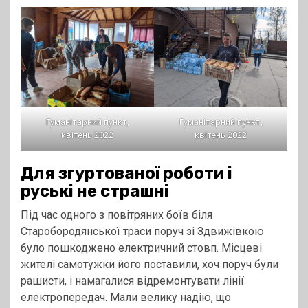
Гуманітарний пункт,
Гуманітарний пункт,
квітень 2022
квітень 2022
Для згуртованої роботи і
руські не страшні
Під час одного з повітряних боїв біля
Старобородянської траси поруч зі Здвижівкою
було пошкоджено електричний стовп. Місцеві
жителі самотужки його поставили, хоч поруч були
рашисти, і намагалися відремонтувати лінії
електропередач. Мали велику надію, що