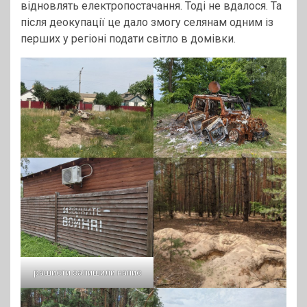
відновлять електропостачання. Тоді не вдалося. Та
після деокупації це дало змогу селянам одним із
перших у регіоні подати світло в домівки.
рашисти залишили напис