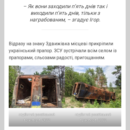
– Як вони заходили п’ять днів так і
виходили п’ять днів, тільки з
награбованим, – згадує Ігор.
Відразу на знаку Здвижівка місцеві прикріпили
український прапор. ЗСУ зустрічали всім селом із
прапорами, сльозами радості, пригощанням.
підбитий російський
підбитий російський
траспорт, 2022
траспорт, 2022