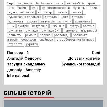
buchanews
buchanews.com.ua
автомобіль
армія
Tags:
ато
бабинці
буча
бучанские новости
бучанські новини
відео
військові
волонтер
гімназія
голова
гуманітарна допомога
дитсадок
діти
дітсадок
допомога
дороги
евакуація
загинули
здвижівка
ЗСУ
зустріч
катування
київщина
ноутбук
обстріл
окупанти
окупація
окупація бучі
перемога
підприємці
рашисти
ремонт
родина
розповідь
російська
агресія
смартфон
снайпери
старобородянська траса
староста
укриття
Post
Попередній
Далі
Анатолій Федорук
До уваги жителів
navigation
засудив скандальну
Бучанської громади!
доповідь Amnesty
International
БІЛЬШЕ ІСТОРІЙ