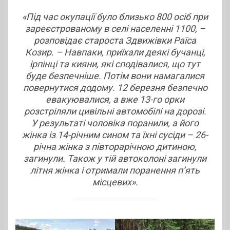
«Під час окупації було близько 800 осіб при
зареєстрованому в селі населенні 1100, –
розповідає староста Здвижівки Раїса
Козир. – Навпаки, приїхали деякі бучанці,
ірпінці та кияни, які сподівалися, що тут
буде безпечніше. Потім вони намагалися
повернутися додому. 12 березня безпечно
евакуювалися, а вже 13-го орки
розстріляли цивільні автомобілі на дорозі.
У результаті чоловіка поранили, а його
жінка із 14-річним сином та їхні сусіди – 26-
річна жінка з півторарічною дитиною,
загинули. Також у тій автоколоні загинули
літня жінка і отримали поранення п’ять
місцевих».