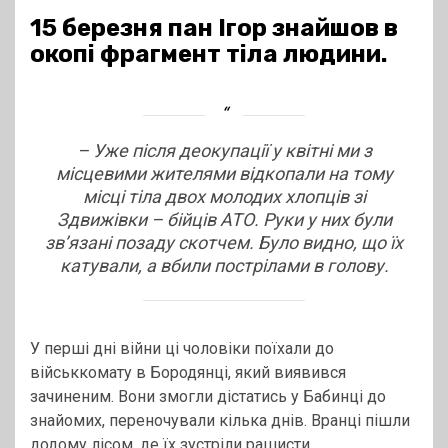
15 березня пан Ігор знайшов в
окопі фрагмент тіла людини.
– Уже після деокупації у квітні ми з
місцевими жителями відкопали на тому
місці тіла двох молодих хлопців зі
Здвижівки – бійців АТО. Руки у них були
зв’язані позаду скотчем. Було видно, що їх
катували, а вбили пострілами в голову.
У перші дні війни ці чоловіки поїхали до
військкомату в Бородянці, який виявився
зачиненим. Вони змогли дістатись у Бабинці до
знайомих, переночували кілька днів. Вранці пішли
додому лісом, де їх зустріли рашисти.