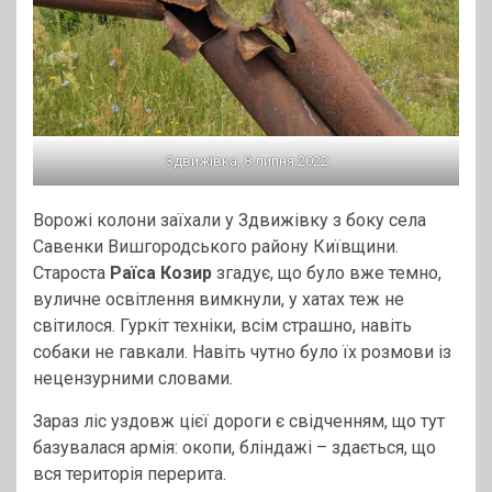
Здвижівка, 8 липня 2022
Ворожі колони заїхали у Здвижівку з боку села
Савенки Вишгородського району Київщини.
Староста
Раїса Козир
згадує, що було вже темно,
вуличне освітлення вимкнули, у хатах теж не
світилося. Гуркіт техніки, всім страшно, навіть
собаки не гавкали. Навіть чутно було їх розмови із
нецензурними словами.
Зараз ліс уздовж цієї дороги є свідченням, що тут
базувалася армія: окопи, бліндажі – здається, що
вся територія перерита.