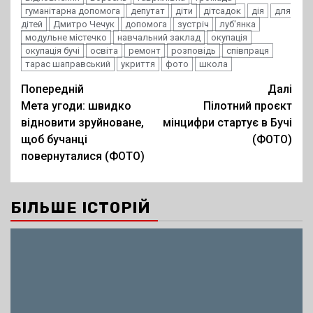
гуманітарна допомога
депутат
діти
дітсадок
дія
для
дітей
Дмитро Чечук
допомога
зустріч
луб'янка
модульне містечко
навчальний заклад
окупація
окупація бучі
освіта
ремонт
розповідь
співпраця
тарас шаправський
укриття
фото
школа
Post
Попередній
Далі
Мета угоди: швидко
Пілотний проєкт
navigation
відновити зруйноване,
мінцифри стартує в Бучі
щоб бучанці
(ФОТО)
повернуталися (ФОТО)
БІЛЬШЕ ІСТОРІЙ