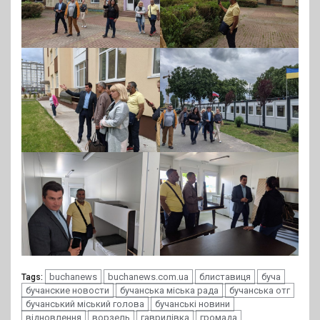
buchanews
buchanews.com.ua
блиставиця
буча
Tags:
бучанские новости
бучанська міська рада
бучанська отг
бучанський міський голова
бучанські новини
відновлення
ворзель
гаврилівка
громада