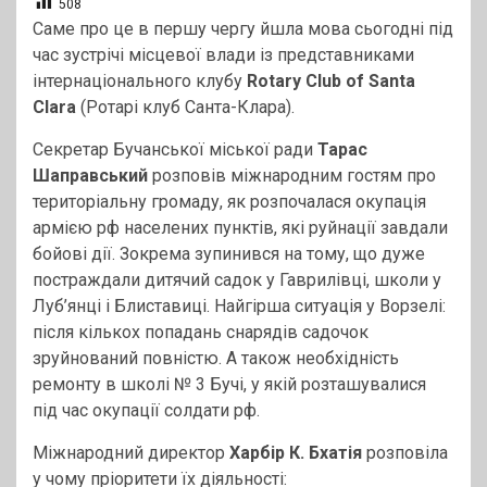
508
Саме про це в першу чергу йшла мова сьогодні під
час зустрічі місцевої влади із представниками
інтернаціонального клубу
Rotary Club of Santa
Clara
(Ротарі клуб Санта-Клара).
Секретар Бучанської міської ради
Тарас
Шаправський
розповів міжнародним гостям про
територіальну громаду, як розпочалася окупація
армією рф населених пунктів, які руйнації завдали
бойові дії. Зокрема зупинився на тому, що дуже
постраждали дитячий садок у Гаврилівці, школи у
Луб’янці і Блиставиці. Найгірша ситуація у Ворзелі:
після кількох попадань снарядів садочок
зруйнований повністю. А також необхідність
ремонту в школі № 3 Бучі, у якій розташувалися
під час окупації солдати рф.
Міжнародний директор
Харбір К. Бхатія
розповіла
у чому пріоритети їх діяльності: