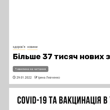
здоров'я
новини
Більше 37 тисяч нових 
1 хвилина на читання
29.01.2022
Ірина Левченко