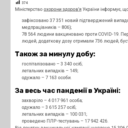
374
Міністерство
охорони здоров’я
України інформує, що 
зафіксовано 37 351 новий підтверджений випадок
медпрацівників – 806);
78 564 людини вакциновано проти COVID-19. Пер
людей, додаткову дозу отримали 736 людей, бус
Також за минулу добу:
госпіталізовано – 3 340 осіб;
летальних випадків – 149;
одужало – 7 163 особи.
За весь час пандемії в Україні:
захворіло – 4 017 961 особа;
одужало – 3 615 257 осіб;
летальних випадків – 100 031;
проведено ПЛР-тестувань – 17 942 426.
Від початку вакцинальної кампанії щеплено 15 306 