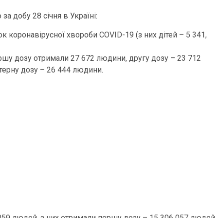
за добу 28 січня в Україні:
 коронавірусної хвороби COVID-19 (з них дітей – 5 341,
шу дозу отримали 27 672 людини, другу дозу – 23 712
терну дозу – 26 444 людини.
059 людей, з них отримали першу дозу – 15 306 057 людей,