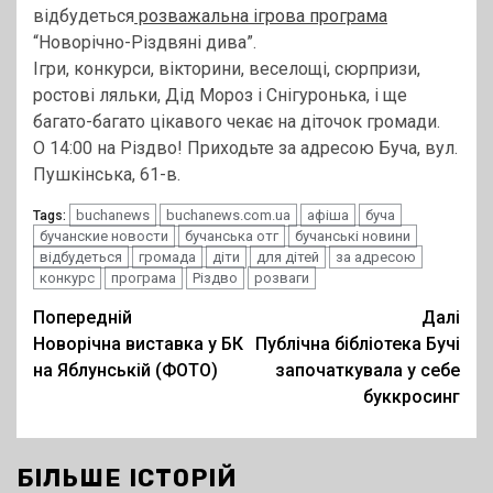
відбудеться
розважальна ігрова програма
“Новорічно-Різдвяні дива”.
Ігри, конкурси, вікторини, веселощі, сюрпризи,
ростові ляльки, Дід Мороз і Снігуронька, і ще
багато-багато цікавого чекає на діточок громади.
О 14:00 на Різдво! Приходьте за адресою Буча, вул.
Пушкінська, 61-в.
buchanews
buchanews.com.ua
афіша
буча
Tags:
бучанские новости
бучанська отг
бучанські новини
відбудеться
громада
діти
для дітей
за адресою
конкурс
програма
Різдво
розваги
Post
Попередній
Далі
Новорічна виставка у БК
Публічна бібліотека Бучі
navigation
на Яблунській (ФОТО)
започаткувала у себе
буккросинг
БІЛЬШЕ ІСТОРІЙ