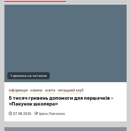
1 хвилина на читання
інформація
новини
освіта
читацький клуб
5 тисяч гривень допомоги для першачків –
«Пакунок школяра»
07.08.2026
Ірина Левченко