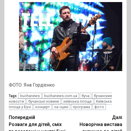
ФОТО: Яна Гордієнко
buchanews
buchanews.com.ua
буча
бучанские
Tags:
новости
бучанські новини
київська площа
Київська
площа у Бучі
концерт
на сцені
програма
фото
Post
Попередній
Далі
Розваги для дітей, сміх
Новорічна вистава
navigation