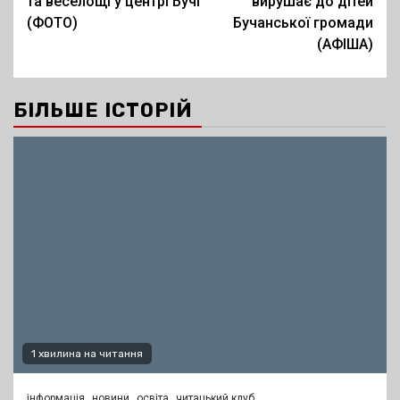
та веселощі у центрі Бучі
вирушає до дітей
(ФОТО)
Бучанської громади
(АФІША)
БІЛЬШЕ ІСТОРІЙ
1 хвилина на читання
інформація
новини
освіта
читацький клуб