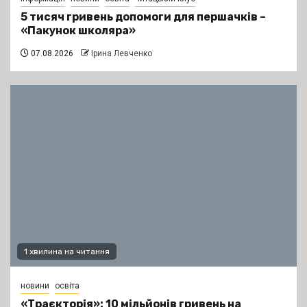
5 тисяч гривень допомоги для першачків –
«Пакунок школяра»
07.08.2026
Ірина Левченко
1 хвилина на читання
новини
освіта
«Траєкторія»: 10 мільйонів гривень на