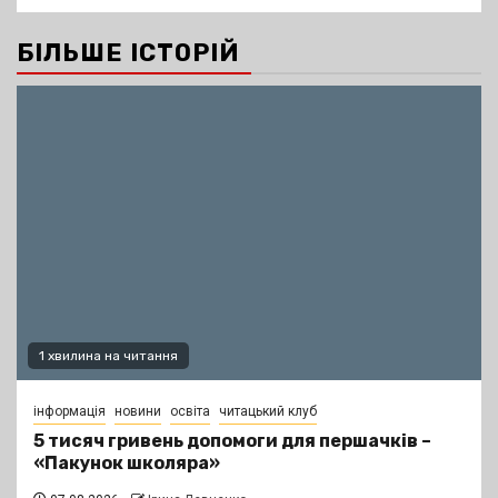
БІЛЬШЕ ІСТОРІЙ
1 хвилина на читання
інформація
новини
освіта
читацький клуб
5 тисяч гривень допомоги для першачків –
«Пакунок школяра»