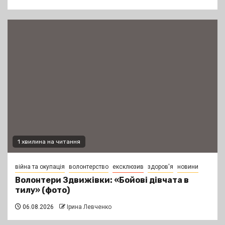
1 хвилина на читання
війна та окупація
волонтерство
ексклюзив
здоров'я
новини
Волонтери Здвижівки: «Бойові дівчата в
тилу» (фото)
06.08.2026
Ірина Левченко