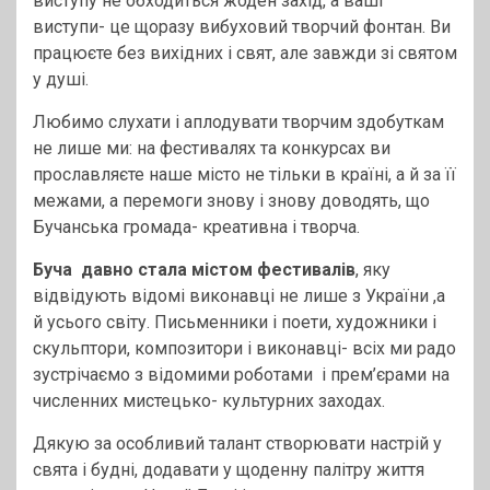
виступу не обходиться жоден захід, а ваші
виступи- це щоразу вибуховий творчий фонтан. Ви
працюєте без вихідних і свят, але завжди зі святом
у душі.
Любимо слухати і аплодувати творчим здобуткам
не лише ми: на фестивалях та конкурсах ви
прославляєте наше місто не тільки в країні, а й за її
межами, а перемоги знову і знову доводять, що
Бучанська громада- креативна і творча.
Буча давно стала містом фестивалів
, яку
відвідують відомі виконавці не лише з України ,а
й усього світу. Письменники і поети, художники і
скульптори, композитори і виконавці- всіх ми радо
зустрічаємо з відомими роботами і прем’єрами на
численних мистецько- культурних заходах.
Дякую за особливий талант створювати настрій у
свята і будні, додавати у щоденну палітру життя