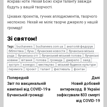
яскраві ноти. Нехай Божі іскри таланту завжди
будуть у вашій творчості.
Цікавих проектів, гучних аплодисментів, творчого
неспокою. Нехай не міліє творче джерело у нашій
громаді!
Зі святом!
buchanews
buchanews.com.ua
анатолій федорук
Tags:
бібліотека
буча
бучанские новости
бучанська міська
рада
бучанська отг
бучанський міський голова
бучанські
новини
вітання
голова
громада
джерело
захід
зустріч
конкурс
мистецтво
міський будинок культури
перемога
проєкт
талант
фестиваль
фонтан
Post
Попередній
Далі
Звіт по вакцинальній
Новий добовий
navigation
кампанії від COVID-19 в
антирекорд. В Україні
Бучанській громаді
зафіксували 833 смерті
від COVID-19