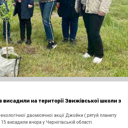
 висадили на території Звижівської школи з
кологічної двомісячної акції Джойки ( рятуй планету
5 висадили вчора у Чернігівській області.