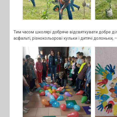
Тим часом школярі добряче відсвяткувати добре діл
асфальті, різнокольорові кульки і дитячі долоньки, 