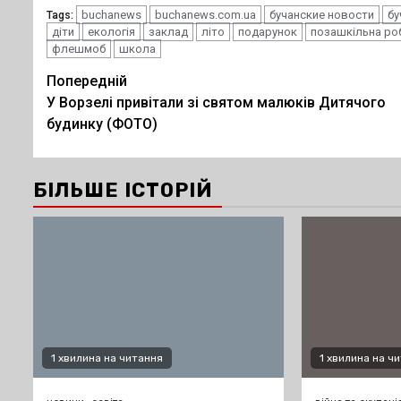
buchanews
buchanews.com.ua
бучанские новости
бу
Tags:
діти
екологія
заклад
літо
подарунок
позашкільна ро
флешмоб
школа
Post
Попередній
У Ворзелі привітали зі святом малюків Дитячого
navigation
будинку (ФОТО)
БІЛЬШЕ ІСТОРІЙ
1 хвилина на читання
1 хвилина на ч