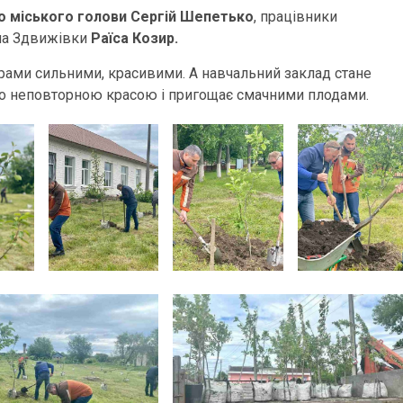
 міського голови Сергій Шепетько
, працівники
села Здвижівки
Раїса Козир.
рами сильними, красивими. А навчальний заклад стане
го неповторною красою і пригощає смачними плодами.