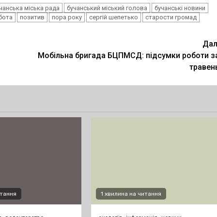
чанська міська рада
бучанський міський голова
бучанські новини
бота
позитив
пора року
сергій шепетько
старости громад
Дал
Мобільна бригада БЦПМСД: підсумки роботи з
травен
итання
1 хвилина на читання