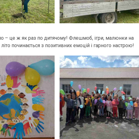
о – це ж як раз по дитячому! Флешмоб, ігри, малюнки на
– літо починається з позитивних емоцій і гарного настрою!