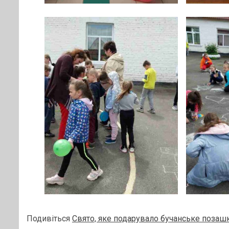
Подивіться
Свято, яке подарувало бучанське позаш