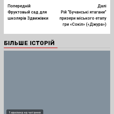
Post
Попередній
Далі
Фруктовый сад для
Рій “Бучанські ятагани”
navigation
школярів Здвижівки
призери міського етапу
гри «Сокіл» («Джура»)
БІЛЬШЕ ІСТОРІЙ
1 хвилина на читання