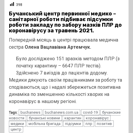
398
Бучанський центр первинної медико –
санітарної роботи підбиває підсумки
роботи закладу по забору мазків ПЛР до
коронавірусу за травень 2021.
Попередній місяць в центрі працювала медична
сестра
Олена Вацлавівна Артемчук.
Було досліджено 151 зразків методом ПЛР (з
початку карантину – 6647 ПЛР тестів).
Здійснено 7 виїздів до пацієнтів додому.
Медики дякують своїм працівниками за роботу та
сподіваються, що і надалі збережеться позитивна
динаміка по зменшенню кількості хворих на
коронавірус в нашому регіоні.
buchanews
buchanews.com.ua
covid-19
бучанские
Tags:
новости
бучанські новини
карантин
коронавірус
медики
мобільна бригада
підсумки
плр
позитив
центр