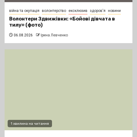
війна та окупація
волонтерство
ексклюзив
здоров'я
новини
Волонтери Здвижівки: «Бойові дівчата в
тилу» (фото)
06.08.2026
Ірина Левченко
1 хвилина на читання