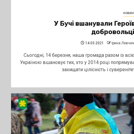
новин
У Бучі вшанували Герої
добровольц
14.03.2021
Ірина Левче
Сьогодні, 14 березня, наша громада разом із всі
Україною вшановує тих, хто у 2014 році попрямув
захищати цілісність і суверенітет.