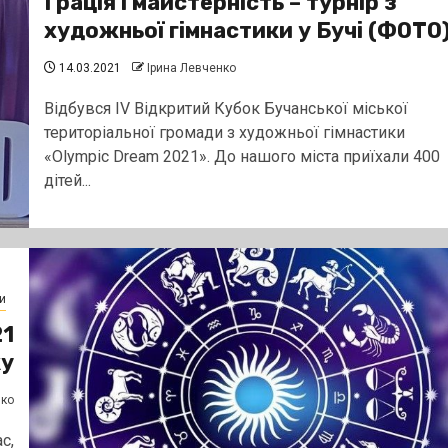
Грація і майстерність – турнір з
художньої гімнастики у Бучі (ФОТО
14.03.2021
Ірина Левченко
Відбувся IV Відкритий Кубок Бучанської міської
територіальної громади з художньої гімнастики
«Olympic Dream 2021». До нашого міста приїхали 400
дітей...
и
21
у
нко
с,