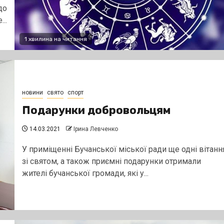
до
..
1 хвилина на читання
новини
свято
спорт
Подарунки добровольцям
14.03.2021
Ірина Левченко
У приміщенні Бучанської міської ради ще одні вітанн
зі святом, а також приємні подарунки отримали
жителі бучанської громади, які у...