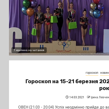
1 хвилина на читання
гороскоп
новин
Гороскоп на 15-21 березня 20
рок
14.03.2021
Ірина Левче
ОВЕН (21.03 - 20.04) Успіх неодмінно прийде до ва