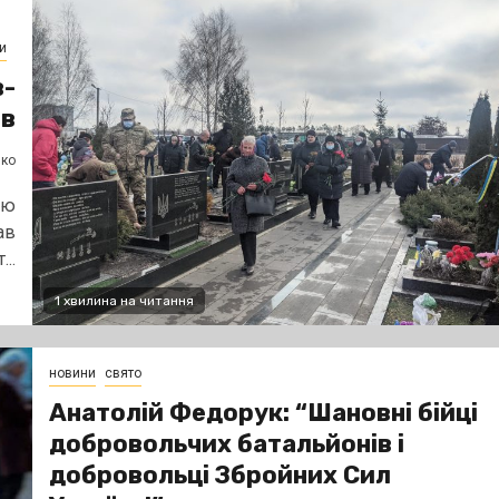
и
в-
ів
нко
єю
ав
..
1 хвилина на читання
новини
свято
Анатолій Федорук: “Шановні бійці
добровольчих батальйонів і
добровольці Збройних Сил