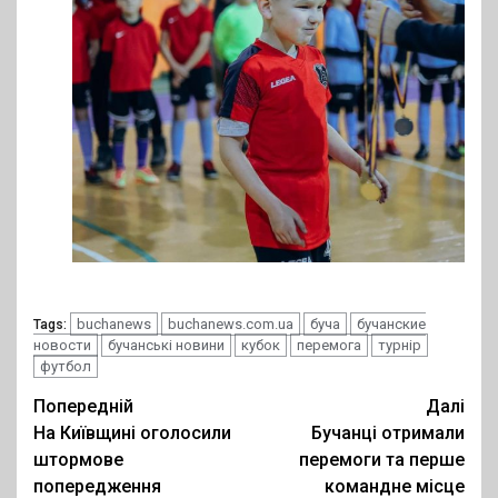
buchanews
buchanews.com.ua
буча
бучанские
Tags:
новости
бучанські новини
кубок
перемога
турнір
футбол
Post
Попередній
Далі
На Київщині оголосили
Бучанці отримали
navigation
штормове
перемоги та перше
попередження
командне місце