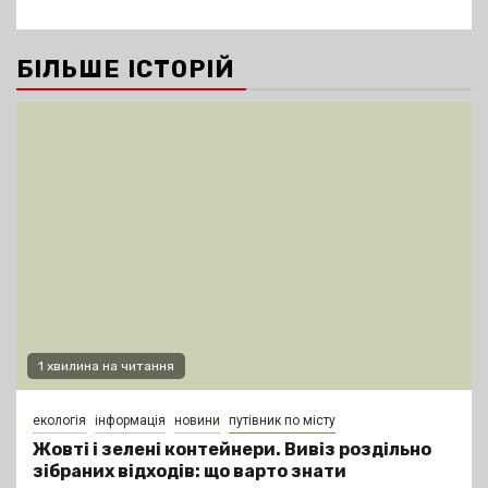
БІЛЬШЕ ІСТОРІЙ
1 хвилина на читання
екологія
інформація
новини
путівник по місту
Жовті і зелені контейнери. Вивіз роздільно
зібраних відходів: що варто знати