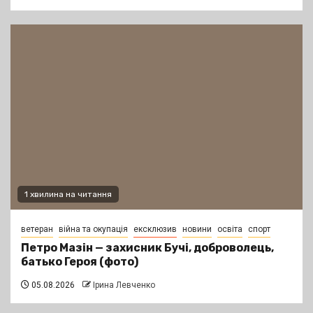
1 хвилина на читання
ветеран
війна та окупація
ексклюзив
новини
освіта
спорт
Петро Мазін — захисник Бучі, доброволець,
батько Героя (фото)
05.08.2026
Ірина Левченко