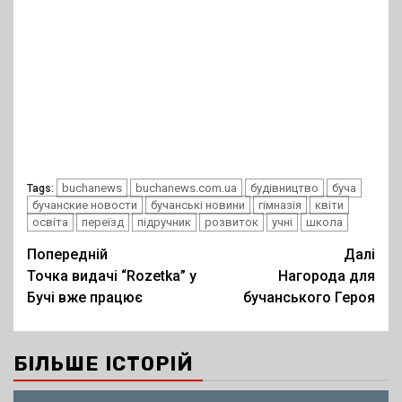
buchanews
buchanews.com.ua
будівництво
буча
Tags:
бучанские новости
бучанські новини
гімназія
квіти
освіта
переїзд
підручник
розвиток
учні
школа
Post
Попередній
Далі
Точка видачі “Rozetka” у
Нагорода для
navigation
Бучі вже працює
бучанського Героя
БІЛЬШЕ ІСТОРІЙ