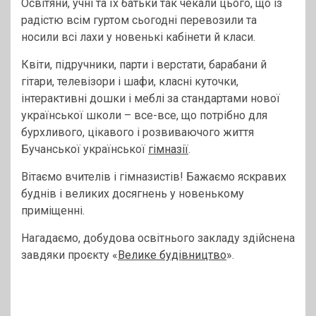
Освітяни, учні та їх батьки так чекали цього, що із
радістю всім гуртом сьогодні перевозили та
носили всі лахи у новенькі кабінети й класи.
Квіти, підручники, парти і верстати, барабани й
гітари, телевізори і шафи, класні куточки,
інтерактивні дошки і меблі за стандартами нової
української школи – все-все, що потрібно для
бурхливого, цікавого і розвиваючого життя
Бучанської української
гімназії
.
Вітаємо вчителів і гімназистів! Бажаємо яскравих
буднів і великих досягнень у новенькому
приміщенні.
Нагадаємо, добудова освітнього закладу здійснена
завдяки проєкту «
Велике будівництво
».