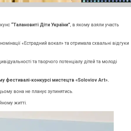
нкунс
“Талановиті Діти України”
, в якому взяли участь
номінації «Естрадний вокал» та отримала схвальні відгуки
ивідуальності та творчого потенціалу дітей та молоді
 фестивалі-конкурсі мистецтв «Soloviov Art».
 цьому вона не планує зупинятись.
йному житті.