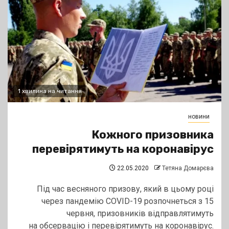
1 хвилина на читання
новини
Кожного призовника
перевірятимуть на коронавірус
22.05.2020
Тетяна Домарєва
Під час весняного призову, який в цьому році
через пандемію COVID-19 розпочнеться з 15
червня, призовників відправлятимуть
на обсервацію і перевірятимуть на коронавірус.