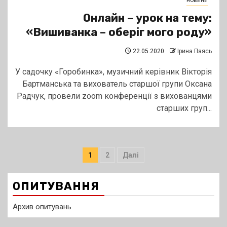
новини
Онлайн – урок на тему:
«Вишиванка – оберіг мого роду»
22.05.2020
Ірина Паясь
У садочку «Горобинка», музичний керівник Вікторія
Бартманська та вихователь старшої групи Оксана
Радчук, провели zoom конференції з вихованцями
старших груп...
Пагінація
1
2
Далі
записів
ОПИТУВАННЯ
Архив опитувань