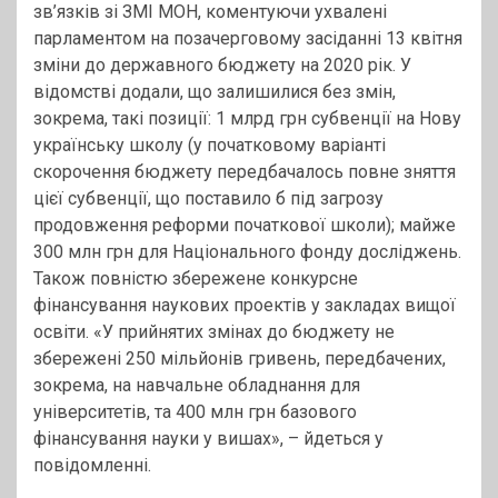
зв’язків зі ЗМІ МОН, коментуючи ухвалені
парламентом на позачерговому засіданні 13 квітня
зміни до державного бюджету на 2020 рік. У
відомстві додали, що залишилися без змін,
зокрема, такі позиції: 1 млрд грн субвенції на Нову
українську школу (у початковому варіанті
скорочення бюджету передбачалось повне зняття
цієї субвенції, що поставило б під загрозу
продовження реформи початкової школи); майже
300 млн грн для Національного фонду досліджень.
Також повністю збережене конкурсне
фінансування наукових проектів у закладах вищої
освіти. «У прийнятих змінах до бюджету не
збережені 250 мільйонів гривень, передбачених,
зокрема, на навчальне обладнання для
університетів, та 400 млн грн базового
фінансування науки у вишах», – йдеться у
повідомленні.