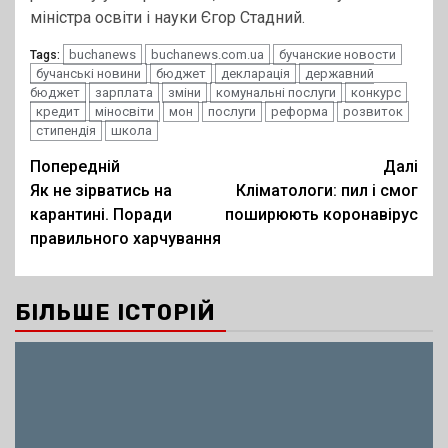
міністра освіти і науки Єгор Стадний.
buchanews
buchanews.com.ua
бучанские новости
Tags:
бучанські новини
бюджет
декларація
державний
бюджет
зарплата
зміни
комунальні послуги
конкурс
кредит
міносвіти
мон
послуги
реформа
розвиток
стипендія
школа
Post
Попередній
Далі
Як не зірватись на
Кліматологи: пил і смог
navigation
карантині. Поради
поширюють коронавірус
правильного харчування
БІЛЬШЕ ІСТОРІЙ