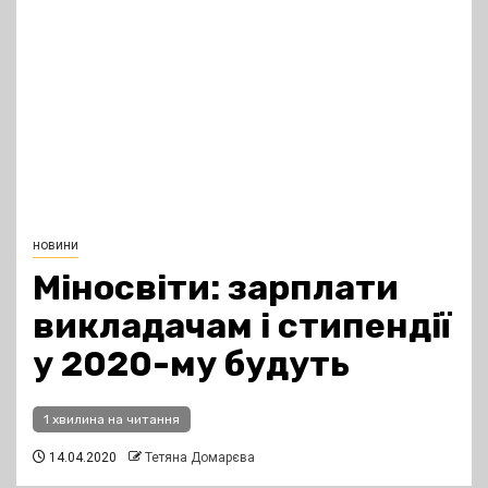
новини
Міносвіти: зарплати
викладачам і стипендії
у 2020-му будуть
1 хвилина на читання
14.04.2020
Тетяна Домарєва