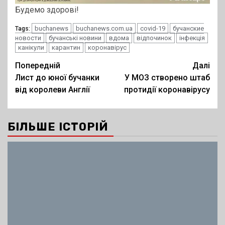
Будемо здорові!
buchanews
buchanews.com.ua
covid-19
бучанские
Tags:
новости
бучанські новини
вдома
відпочинок
інфекція
канікули
карантин
коронавірус
Post
Попередній
Далі
Лист до юної бучанки
У МОЗ створено штаб
navigation
від королеви Англії
протидії коронавірусу
БІЛЬШЕ ІСТОРІЙ