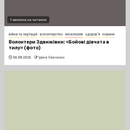
1 хвилина на читання
війна та окупація
волонтерство
ексклюзив
здоров'я
новини
Волонтери Здвижівки: «Бойові дівчата в
тилу» (фото)
06.08.2026
Ірина Левченко