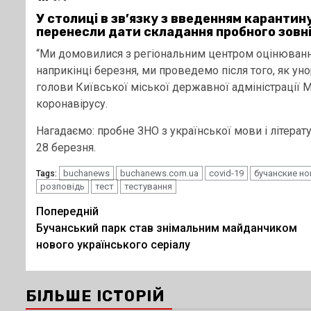
У столиці в зв’язку з введенням карантин
перенесли дати складання пробного зовн
“Ми домовилися з регіональним центром оцінювання я
наприкінці березня, ми проведемо після того, як уно
голови Київської міської державної адміністрації
коронавірусу.
Нагадаємо: пробне ЗНО з української мови і літерату
28 березня.
buchanews
buchanews.com.ua
covid-19
бучанские н
Tags:
розповідь
тест
тестування
Post
Попередній
Бучанський парк став знімальним майданчиком
navigation
нового українського серіалу
БІЛЬШЕ ІСТОРІЙ