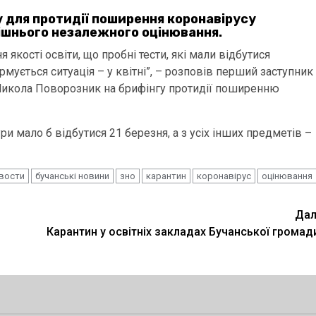
у для протидії поширення коронавірусу
ішнього незалежного оцінювання.
кості освіти, що пробні тести, які мали відбутися
рмується ситуація – у квітні”, – розповів перший заступник
 Микола Поворозник на брифінгу протидії поширенню
ри мало б відбутися 21 березня, а з усіх інших предметів –
овости
бучанські новини
зно
карантин
коронавірус
оцінювання
Дал
Карантин у освітніх закладах Бучанської громад