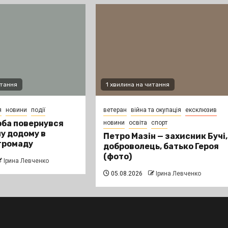
итання
1 хвилина на читання
я
новини
події
ветеран
війна та окупація
ексклюзив
ба повернувся
новини
освіта
спорт
ну додому в
Петро Мазін — захисник Бучі,
громаду
доброволець, батько Героя
(фото)
Ірина Левченко
05.08.2026
Ірина Левченко