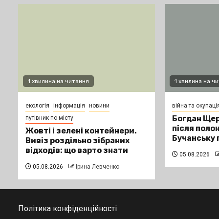
1 хвилина на читання
1 хвилина на ч
екологія
інформація
новини
війна та окупаці
Богдан Щер
путівник по місту
після поло
Жовті і зелені контейнери.
Бучанську 
Вивіз роздільно зібраних
відходів: що варто знати
05.08.2026
05.08.2026
Ірина Левченко
Політика конфіденційності