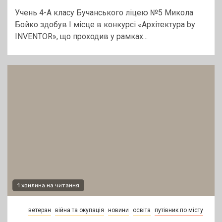
Учень 4-А класу Бучанського ліцею №5 Микола
Бойко здобув І місце в конкурсі «Архітектура by
INVENTOR», що проходив у рамках...
1 хвилина на читання
ветеран
війна та окупація
новини
освіта
путівник по місту