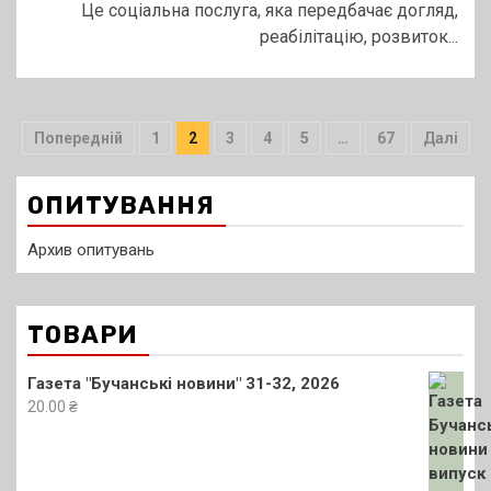
Це соціальна послуга, яка передбачає догляд,
реабілітацію, розвиток...
Пагінація
Попередній
1
2
3
4
5
…
67
Далі
записів
ОПИТУВАННЯ
Архив опитувань
ТОВАРИ
Газета "Бучанські новини" 31-32, 2026
20.00
₴