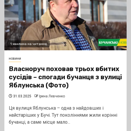
1 хвилина на читання
новини
Власноруч поховав трьох вбитих
сусідів – спогади бучанця з вулиці
Яблунська (Фото)
31.03.2025
Ірина Левченко
Ця вулиця Яблунська – одна з найдовших і
найстаріших у Бучі. Тут поколіннями жили корінні
бучанці, а саме місце мало...