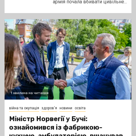
армія почала вбивати цивільне...
1 хвилина на читання
війна та окупація
здоров'я
новини
освіта
Міністр Норвегії у Бучі:
ознайомився із фабрикою-
кухнею, амбулаторією, вшанував