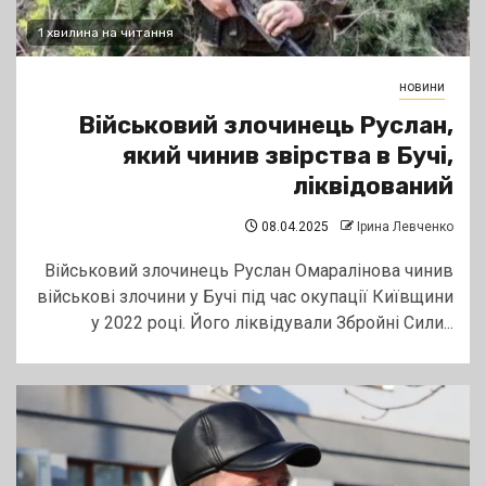
1 хвилина на читання
новини
Військовий злочинець Руслан,
який чинив звірства в Бучі,
ліквідований
08.04.2025
Ірина Левченко
Військовий злочинець Руслан Омаралінова чинив
військові злочини у Бучі під час окупації Київщини
у 2022 році. Його ліквідували Збройні Сили...