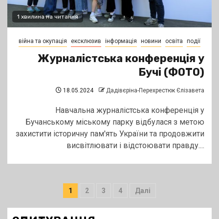
1 хвилина на читання
війна та окупація
ексклюзив
інформація
новини
освіта
події
Журналістська конференція у
Бучі (ФОТО)
18.05.2024
Дадівєріна-Перехрестюк Єлізавета
Навчальна журналістська конференція у
Бучанському міському парку відбулася з метою
захистити історичну пам'ять України та продовжити
висвітлювати і відстоювати правду....
Пагінація
1
2
3
4
Далі
записів