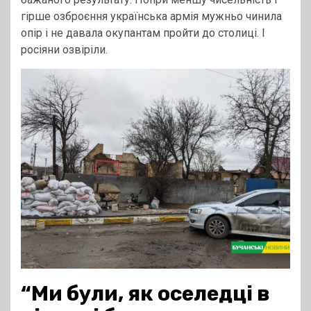
гірше озброєння українська армія мужньо чинила
опір і не давала окупантам пройти до столиці. І
росіяни озвіріли.
“Ми були, як оселедці в