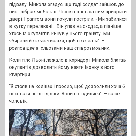
підвалу. Микола згадує, що тоді солдат зайшов до
них і зібрав мобільні. Льоня пішов за ним прикрити
двері. І раптом вони почули постріли. «Ми забилися
в кутку перелякані… Він упав на сходах, а пізніше
хтось із окупантів кинув у нього гранату. Ми
збирали його частинами, щоб поховати”, –
розповідає зі сльозами наш співрозмовник.
Коли тіло Льоні лежало в коридорі, Микола благав
окупантів дозволити йому взяти іконку з його
квартири.
“Я стояв на колінах і просив, щоб дозволили хоча б
поховати по-людськи. Вони погодилися”, – каже
чоловік.