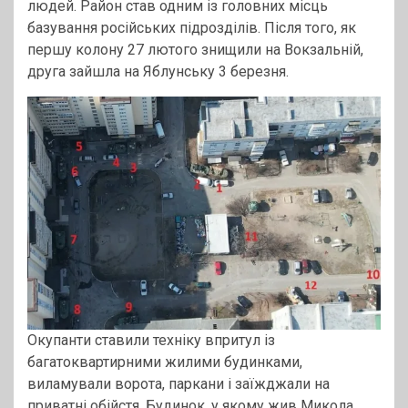
людей. Район став одним із головних місць
базування російських підрозділів. Після того, як
першу колону 27 лютого знищили на Вокзальній,
друга зайшла на Яблунську 3 березня.
Окупанти ставили техніку впритул із
багатоквартирними жилими будинками,
виламували ворота, паркани і заїжджали на
приватні обійстя. Будинок, у якому жив Микола,