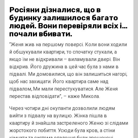
Росіяни дізналися, що в
будинку залишилося багато
людей. Вони перевіряли всіх і…
почали вбивати.
“Женя жив на першому поверсі. Коли вони ходили
й обшукували квартири, то спочатку стукали, а
якщо їм не відкривали – виламували двері. Він
відкрив. Його дружина в цей час була з нами в
підвалі. Ми домовилися, що він залишиться нагорі,
щоб нас захищати. Його квартира саме над
підвалом,.Ми мали перестукуватися. Але Женя
перестав відповідати”, – каже Микола.
Через чотири дні окупанти дозволили людям
вийти з підвалу на вулицю. Жінка пішла в
квартиру й знайшла застреленого Женю зі слідами
жорстокого побиття. Усюди була кров, а стіни
кімнати та система опалення були зрешечені