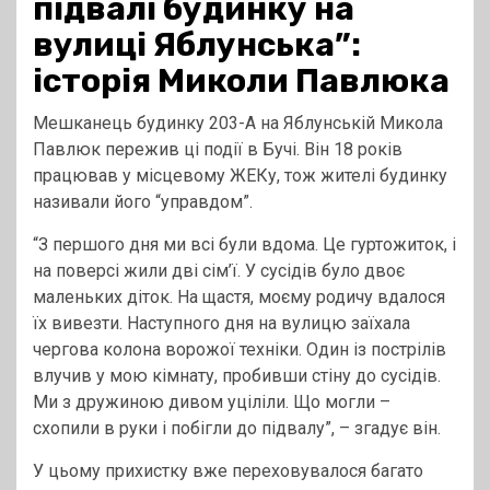
підвалі будинку на
вулиці Яблунська”:
історія Миколи Павлюка
Мешканець будинку 203-А на Яблунській Микола
Павлюк пережив ці події в Бучі. Він 18 років
працював у місцевому ЖЕКу, тож жителі будинку
називали його “управдом”.
“З першого дня ми всі були вдома. Це гуртожиток, і
на поверсі жили дві сім’ї. У сусідів було двоє
маленьких діток. На щастя, моєму родичу вдалося
їх вивезти. Наступного дня на вулицю заїхала
чергова колона ворожої техніки. Один із пострілів
влучив у мою кімнату, пробивши стіну до сусідів.
Ми з дружиною дивом уціліли. Що могли –
схопили в руки і побігли до підвалу”, – згадує він.
У цьому прихистку вже переховувалося багато