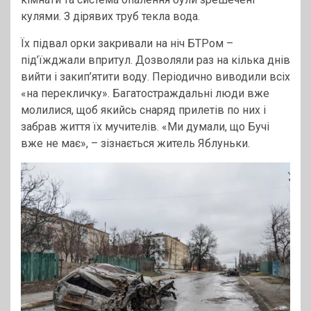
кулями. З дірявих труб текла вода.
Їх підвал орки закривали на ніч БТРом –
під’їжджали впритул. Дозволяли раз на кілька днів
вийти і закип’ятити воду. Періодично виводили всіх
«на перекличку». Багатостраждальні люди вже
молилися, щоб якийсь снаряд прилетів по них і
забрав життя їх мучителів. «Ми думали, що Бучі
вже не має», – зізнається житель Яблуньки.