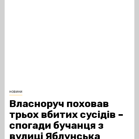
новини
Власноруч поховав
трьох вбитих сусідів –
спогади бучанця з
вулиці Яблунська