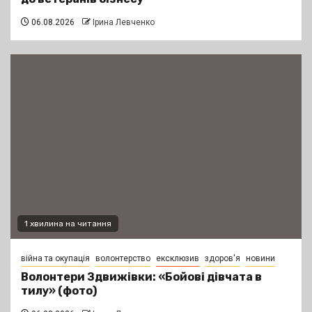
06.08.2026
Ірина Левченко
1 хвилина на читання
війна та окупація
волонтерство
ексклюзив
здоров'я
новини
Волонтери Здвижівки: «Бойові дівчата в
тилу» (фото)