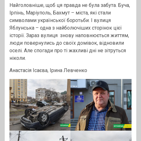
Найголовніше, щоб ця правда не була забута. Буча,
Ірпінь, Маріуполь, Бахмут – міста, які стали
символами української боротьби. І вулиця
Яблунська – одна з найболючіших сторінок цієї
історії. Зараз вулиця знову наповнюється життям,
люди повернулись до своїх домівок, відновили
оселі. Але спогади про ті жахливі дні не зітруться
ніколи.
Анастасія Ісаєва, Ірина Левченко