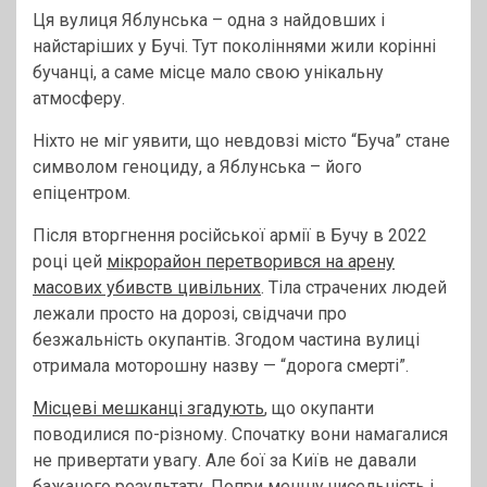
Ця вулиця Яблунська – одна з найдовших і
найстаріших у Бучі. Тут поколіннями жили корінні
бучанці, а саме місце мало свою унікальну
атмосферу.
Ніхто не міг уявити, що невдовзі місто “Буча” стане
символом геноциду, а Яблунська – його
епіцентром.
Після вторгнення російської армії в Бучу в 2022
році цей
мікрорайон перетворився на арену
масових убивств цивільних
. Тіла страчених людей
лежали просто на дорозі, свідчачи про
безжальність окупантів. Згодом частина вулиці
отримала моторошну назву — “дорога смерті”.
Місцеві мешканці згадують
, що окупанти
поводилися по-різному. Спочатку вони намагалися
не привертати увагу. Але бої за Київ не давали
бажаного результату. Попри меншу чисельність і