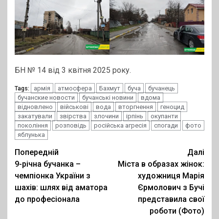
БН № 14 від 3 квітня 2025 року.
армія
атмосфера
Бахмут
буча
бучанець
Tags:
бучанские новости
бучанські новини
вдома
відновлено
військові
вода
вторгнення
геноцид
закатували
звірства
злочини
ірпінь
окупанти
покоління
розповідь
російська агресія
спогади
фото
яблунька
Post
Попередній
Далі
9-річна бучанка –
Міста в образах жінок:
navigation
чемпіонка України з
художниця Марія
шахів: шлях від аматора
Єрмолович з Бучі
до професіонала
представила свої
роботи (Фото)