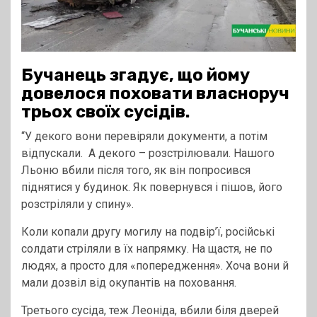
Бучанець згадує, що йому
довелося поховати власноруч
трьох своїх сусідів.
“У декого вони перевіряли документи, а потім
відпускали. А декого – розстрілювали. Нашого
Льоню вбили після того, як він попросився
піднятися у будинок. Як повернувся і пішов, його
розстріляли у спину».
Коли копали другу могилу на подвір’ї, російські
солдати стріляли в їх напрямку. На щастя, не по
людях, а просто для «попередження». Хоча вони й
мали дозвіл від окупантів на поховання.
Третього сусіда, теж Леоніда, вбили біля дверей