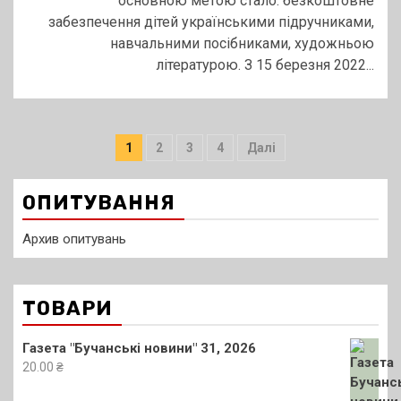
основною метою стало: безкоштовне
забезпечення дітей українськими підручниками,
навчальними посібниками, художньою
літературою. З 15 березня 2022...
Пагінація
1
2
3
4
Далі
записів
ОПИТУВАННЯ
Архив опитувань
ТОВАРИ
Газета "Бучанські новини" 31, 2026
20.00
₴