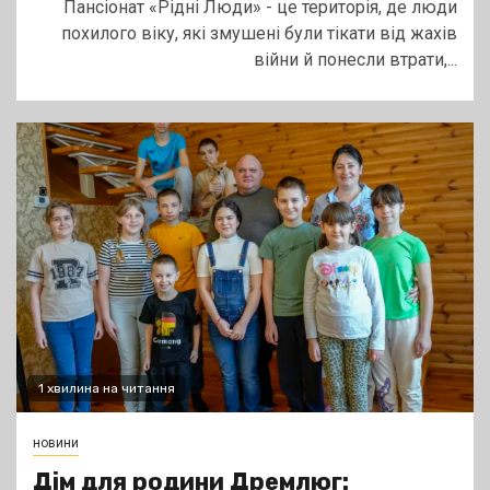
Пансіонат «Рідні Люди» - це територія, де люди
похилого віку, які змушені були тікати від жахів
війни й понесли втрати,...
1 хвилина на читання
новини
Дім для родини Дремлюг: