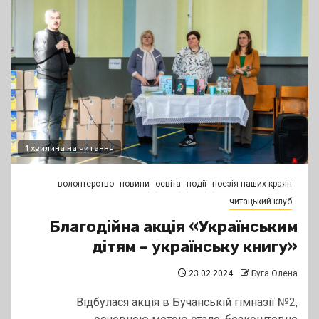
1 хвилина на читання
волонтерство
новини
освіта
події
поезія наших краян
читацький клуб
Благодійна акція «Українським
дітям – українську книгу»
23.02.2024
Буга Олена
Відбулася акція в Бучанській гімназії №2,