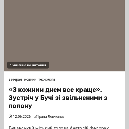
1 хвилина на читання
ветеран
новини
технології
«З кожним днем все краще».
Зустріч у Бучі зі звільненими з
полону
12.06.2026
Ірина Левченко
Бучанський міський голова Анатолій Федорук