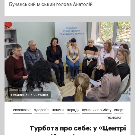
Бучанський міський голова Анатолій...
1 хвилина на читання
ексклюзив
здоров'я
новини
поради
путівник по місту
спорт
технології
Турбота про себе: у «Центрі