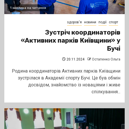
1 хвилина на читання
здоров'я
новини
події
спорт
Зустріч координаторів
«Активних парків Київщини» у
Бучі
20.11.2024
Остапенко Ольга
Родина координаторів Активних парків Київщини
зустрілася в Академії спорту Бучі. Це був обмін
досвідом, знайомство із новаціями і живе
спілкування...