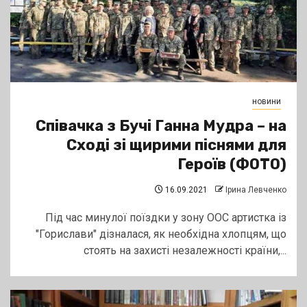
новини
Співачка з Бучі Ганна Мудра – на
Сході зі щирими піснями для
Героїв (ФОТО)
16.09.2021
Ірина Левченко
Під час минулої поїздки у зону ООС артистка із
"Горислави" дізналася, як необхідна хлопцям, що
стоять на захисті незалежності країни,...