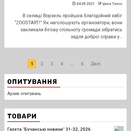
04.09.2021
Ірина Паясь
В селищі Ворзель пройшов благодійний забіг
“ZOOSTART!” Як наголошують організатори, вони
закликали бігову спільноту громади зібратись
задля доброї справи у...
Пагінація
1
2
3
4
…
6
Далі
записів
ОПИТУВАННЯ
Архив опитувань
ТОВАРИ
Газета "Бучанські новини" 31-32, 2026