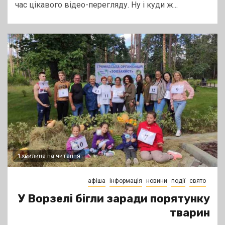
час цікавого відео-перегляду. Ну і куди ж...
1 хвилина на читання
афіша
інформація
новини
події
свято
У Ворзелі бігли заради порятунку
тварин