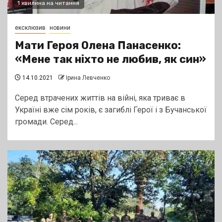
1 хвилина на читання
ексклюзив
новини
Мати Героя Олена Панасенко:
«Мене так ніхто не любив, як син»
14.10.2021
Ірина Левченко
Серед втрачених життів на війні, яка триває в
Україні вже сім років, є загиблі Герої і з Бучанської
громади. Серед...