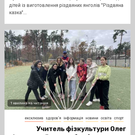
дітей із виготовлення різдвяних янголів "Різдвяна
казка"....
1 хвилина на читання
ексклюзив
здоров'я
інформація
новини
освіта
спорт
Учитель фізкультури Олег