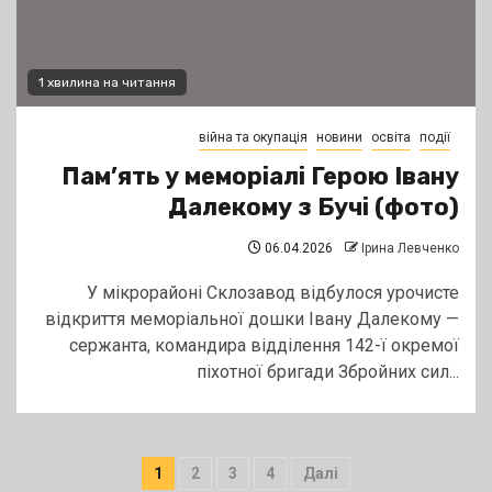
1 хвилина на читання
війна та окупація
новини
освіта
події
Пам’ять у меморіалі Герою Івану
Далекому з Бучі (фото)
06.04.2026
Ірина Левченко
У мікрорайоні Склозавод відбулося урочисте
відкриття меморіальної дошки Івану Далекому —
сержанта, командира відділення 142-ї окремої
піхотної бригади Збройних сил...
Пагінація
1
2
3
4
Далі