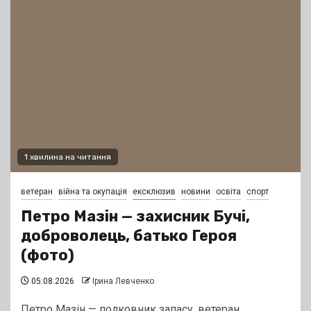
1 хвилина на читання
ветеран
війна та окупація
ексклюзив
новини
освіта
спорт
Петро Мазін — захисник Бучі,
доброволець, батько Героя
(фото)
05.08.2026
Ірина Левченко
Петро Мазін — полковник запасу, ветеран,