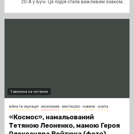
20-А у Бучі. Ця подія стала важливим знаком...
1 хвилина на читання
війна та окупація
ексклюзив
мистецтво
новини
освіта
«Космос», намальований
Тетяною Леоненко, мамою Героя
Олександра Войтюка (фото)