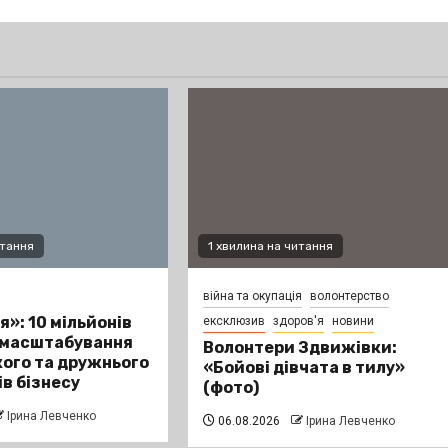
итання
1 хвилина на читання
війна та окупація
волонтерство
я»: 10 мільйонів
ексклюзив
здоров'я
новини
 масштабування
Волонтери Здвижівки:
ого та дружнього
«Бойові дівчата в тилу»
ів бізнесу
(фото)
Ірина Левченко
06.08.2026
Ірина Левченко