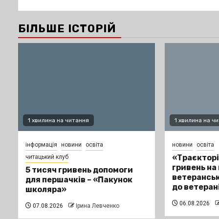
БІЛЬШЕ ІСТОРІЙ
1 хвилина на читання
1 хвилина на ч
інформація
новини
освіта
новини
освіта
«Траєкторі
читацький клуб
гривень на
5 тисяч гривень допомоги
ветеранськ
для першачків – «Пакунок
до ветеран
школяра»
06.08.2026
07.08.2026
Ірина Левченко