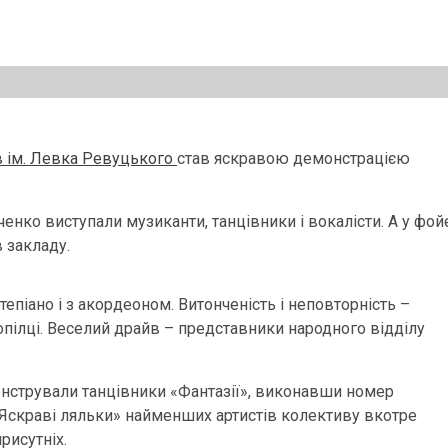
в ім. Левка Ревуцького
став яскравою демонстрацією
ченко виступали музиканти, танцівники і вокалісти. А у фой
 закладу.
епіано і з акордеоном. Витонченість і неповторність –
сопілці. Веселий драйв – представники народного відділу
нстрували танцівники «Фантазії», виконавши номер
А «Яскраві ляльки» найменших артистів колективу вкотре
рисутніх.