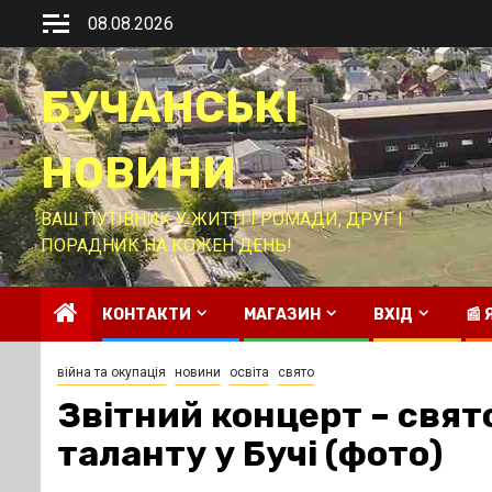
Перейти
08.08.2026
до
вмісту
БУЧАНСЬКІ
НОВИНИ
ВАШ ПУТІВНИК У ЖИТТІ ГРОМАДИ, ДРУГ І
ПОРАДНИК НА КОЖЕН ДЕНЬ!
КОНТАКТИ
МАГАЗИН
ВХІД
📰
війна та окупація
новини
освіта
свято
Звітний концерт – свят
таланту у Бучі (фото)