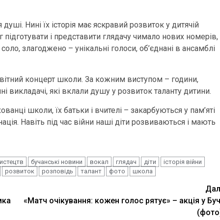
 душі. Нині їх історія має яскравий розвиток у дитячій
іг підготувати і представити глядачу чимало нових номерів,
соло, злагоджено – унікальні голоси, об’єднані в ансамблі
 звітний концерт школи. За кожним виступом – години,
і викладачі, які вклали душу у розвиток таланту дитини.
ованці школи, їх батьки і вчителі – закарбуються у пам’яті
ація. Навіть під час війни наші діти розвиваються і мають
истецтв
бучанські новини
вокал
глядач
діти
історія війни
розвиток
розповідь
талант
фото
школа
Дал
мка
«Матч очікування: кожен голос рятує» – акція у Буч
(фото