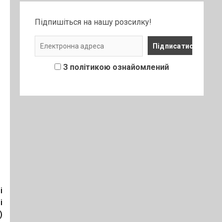
Підпишіться на нашу розсилку!
З політикою ознайомлений
і
і
)