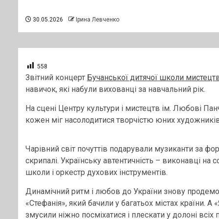
30.05.2026
Ірина Левченко
558
Звітний концерт
Бучанської дитячої школи мистецт
навичок, які набули вихованці за навчальний рік.
На сцені Центру культури і мистецтв ім. Любові Пан
кожен міг насолодитися творчістю юних художників
Чарівний світ почуттів подарували музиканти за форт
скрипалі. Українську автентичність – виконавці на 
школи і оркестр духових інструментів.
Динамічний ритм і любов до України знову продемо
«Стефанія», який бачили у багатьох містах країни. 
змусили ніжно посміхатися і плескати у долоні всіх п