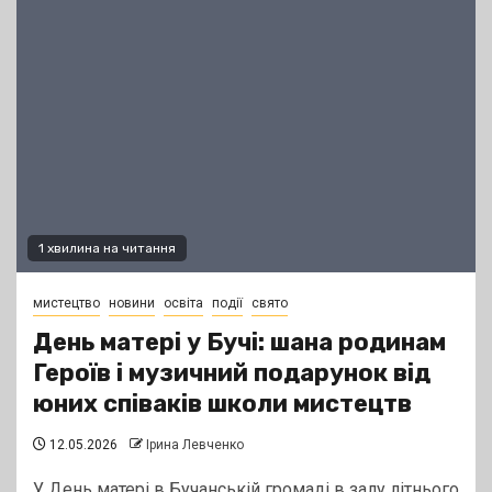
1 хвилина на читання
мистецтво
новини
освіта
події
свято
День матері у Бучі: шана родинам
Героїв і музичний подарунок від
юних співаків школи мистецтв
12.05.2026
Ірина Левченко
У День матері в Бучанській громаді в залу літнього