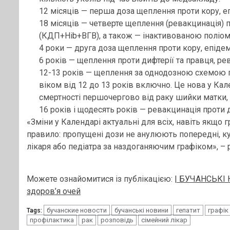
12 місяців — перша доза щеплення проти кору, еп
18 місяців — четверте щеплення (ревакцинація) пр
(КДП+Hib+ВГВ), а також — інактивованою поліом
4 роки — друга доза щеплення проти кору, епідем
6 років — щеплення проти дифтерії та правця, рев
12-13 років — щеплення за однодозною схемою п
віком від 12 до 13 років включно. Це нова у Кал
смертності першочергово від раку шийки матки, і
16 років і щодесять років — ревакцинація проти д
«Зміни у Календарі актуальні для всіх, навіть якщо 
правило: пропущені дози не анулюють попередні, ку
лікаря або педіатра за наздоганяючим графіком», – р
Можете ознайомитися із публікацією:
| БУЧАНСЬКІ Н
здоров’я очей
бучанские новости
бучанські новини
гепатит
графік
Tags:
профілактика
рак
розповідь
сімейний лікар