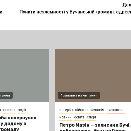
Дал
ки
Пункти незламності у Бучанській громаді: адрес
итання
1 хвилина на читання
я
новини
події
ветеран
війна та окупація
ексклюзив
ба повернувся
новини
освіта
спорт
ну додому в
Петро Мазін — захисник Бучі,
громаду
доброволець, батько Героя