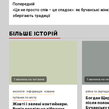
Post
Попередній
«Це не просто спів – це спадок»: як бучанські жін
navigation
зберігають традиції
БІЛЬШЕ ІСТОРІЙ
1 хвилина на читання
1 хвилина на ч
екологія
інформація
новини
війна та окупаці
Богдан Щер
путівник по місту
після поло
Жовті і зелені контейнери.
Бучанську 
Вивіз роздільно зібраних