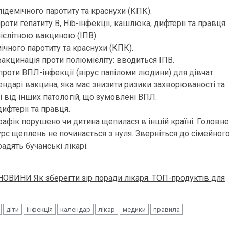
ідемічного паротиту та краснухи (КПК).
оти гепатиту В, Hib-інфекції, кашлюка, дифтерії та правця
ієлітною вакциною (ІПВ).
ічного паротиту та краснухи (КПК).
акцинація проти поліомієліту: вводиться ІПВ.
роти ВПЛ-інфекції (вірус папіломи людини) для дівчат
ендарі вакцина, яка має знизити ризики захворюваності та
 від інших патологій, що зумовлені ВПЛ.
ифтерії та правця.
графік порушено чи дитина щепилася в іншій країні. Головне
рс щеплень не починається з нуля. Зверніться до сімейног
адять бучанські лікарі.
ОВИНИ Як зберегти зір поради лікаря. ТОП-продуктів для
діти
інфекція
календар
лікар
медики
правила