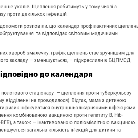
енше уколів. Щеплення робитимуть у тому числі з
зу проти декількох інфекцій.
 допомоги
розповіли, що календар профілактичних щеплен
 обґрунтування та відповідає світовим медичними
йних хвороб змалечку, графік щеплень стає зручнішим для
дичного закладу — зменшується», – підкреслили в БЦПМСД.
відповідно до календаря
з пологового стаціонару — щеплення проти туберкульозу
у відділенні не проводилося). Відтак, мама з дитиною
ти ризик інфікуватися внутрішньолікарняними інфекціями.
еплення комбінованою вакциною проти гепатиту В, Hib-
+ВГВ), а також — інактивованою поліомієлітною вакциною.
шується загальна кількість ін’єкцій для дитини та