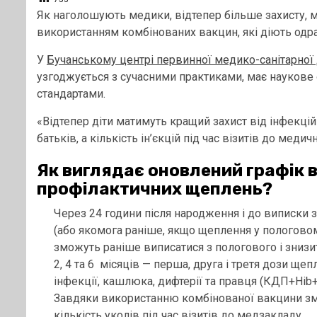
Як наголошують медики, відтепер більше захисту, м
використанням комбінованих вакцин, які діють одра
У
Бучанському центрі первинної медико-санітарної
узгоджується з сучасними практиками, має наукове
стандартами.
«Відтепер діти матимуть кращий захист від інфекці
батьків, а кількість ін’єкцій під час візитів до ме
Як виглядає оновлений графік 
профілактичних щеплень?
Через 24 години після народження і до виписки 
(або якомога раніше, якщо щеплення у пологовом
зможуть раніше виписатися з пологового і знизи
2, 4 та 6 місяців — перша, друга і третя дози щ
інфекції, кашлюка, дифтерії та правця (КДП+Hib
Завдяки використанню комбінованої вакцини змен
кількість уколів під час візитів до медзакладу.