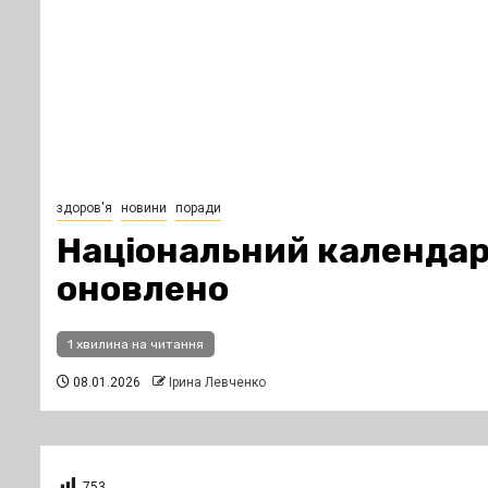
здоров'я
новини
поради
Національний календа
оновлено
1 хвилина на читання
08.01.2026
Ірина Левченко
753