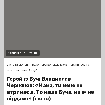
1 хвилина на читання
війна та окупація
волонтерство
ексклюзив
новини
освіта
спорт
читацький клуб
Герой із Бучі Владислав
Черняков: «Мама, ти мене не
втримаєш. То наша Буча, ми їм не
віддамо» (фото)