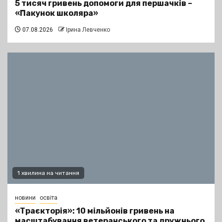
5 тисяч гривень допомоги для першачків –
«Пакунок школяра»
07.08.2026
Ірина Левченко
1 хвилина на читання
новини
освіта
«Траєкторія»: 10 мільйонів гривень на
масштабування ветеранського та дружнього