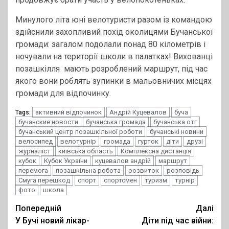
Минулого літа юні велотуристи разом із командою
здійснили захопливий похід околицями Бучанської
громади: загалом подолали понад 80 кілометрів і
ночували на території школи в палатках! Вихованці
позашкілля мають розроблений маршрут, під час
якого вони роблять зупинки в мальовничих місцях
громади для відпочинку.
активний відпочинок
Андрій Куцевалов
буча
Tags:
бучанские новости
бучанська громада
бучанська отг
бучанський центр позашкільної роботи
бучанські новини
велосипед
велотурнір
громада
гурток
діти
друзі
журналіст
київська область
Комплексна дистанція
кубок
Кубок України
куцевалов андрій
маршрут
перемога
позашкільна робота
розвиток
розповідь
Смуга перешкод
спорт
спортсмен
туризм
турнір
фото
школа
Post
Попередній
Далі
У Бучі новий лікар-
Діти під час війни:
navigation