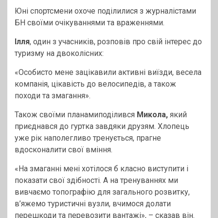
Юні спортсмени охоче поділилися з журналістами
БН своїми очікуваннями та враженнями.
Ілля
, один з учасників, розповів про свій інтерес до
туризму на двоколісних:
«Особисто мене зацікавили активні виїзди, весела
компанія, цікавість до велосипедів, а також
походи та змагання».
Також своїми планамиподілився
Микола,
який
приєднався до гуртка завдяки друзям. Хлопець
уже рік наполегливо тренується, прагне
вдосконалити свої вміння.
«На змаганні мені хотілося б класно виступити і
показати свої здібності. А на тренуваннях ми
вивчаємо топографію для загального розвитку,
в’яжемо туристичні вузли, вчимося долати
перешкоди та перевозити вантажі», – сказав він.