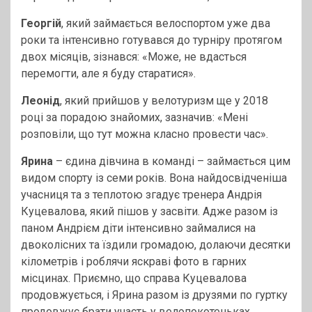
Георгій
, який займається велоспортом уже два
роки та інтенсивно готувався до турніру протягом
двох місяців, зізнався: «Може, не вдасться
перемогти, але я буду старатися».
Леонід
, який прийшов у велотуризм ще у 2018
році за порадою знайомих, зазначив: «Мені
розповіли, що тут можна класно провести час».
Ярина
– єдина дівчина в команді – займається цим
видом спорту із семи років. Вона найдосвідченіша
учасниця та з теплотою згадує тренера Андрія
Куцевалова, який пішов у засвіти. Адже разом із
паном Андрієм діти інтенсивно займалися на
двоколісних та їздили громадою, долаючи десятки
кілометрів і роблячи яскраві фото в гарних
місцинах. Приємно, що справа Куцевалова
продовжується, і Ярина разом із друзями по гуртку
продовжує брати участь у велопокотеньках.