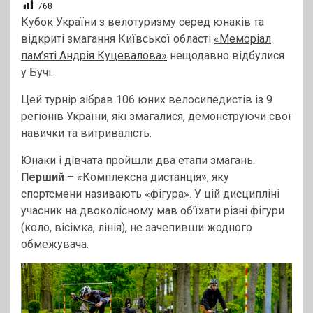
768
Кубок України з велотуризму серед юнаків та
відкриті змагання Київської області
«Меморіал
пам’яті Андрія Куцевалова»
нещодавно відбулися
у Бучі.
Цей турнір зібрав 106 юних велосипедистів із 9
регіонів України, які змагалися, демонструючи свої
навички та витривалість.
Юнаки і дівчата пройшли два етапи змагань.
Перший
– «Комплексна дистанція», яку
спортсмени називають «фігура». У цій дисципліні
учасник на двоколісному мав об’їхати різні фігури
(коло, вісімка, лінія), не зачепивши жодного
обмежувача.