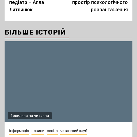
педіатр – Алла
простір психологічного
Литвинюк
розвантаження
БІЛЬШЕ ІСТОРІЙ
1 хвилина на читання
інформація
новини
освіта
читацький клуб