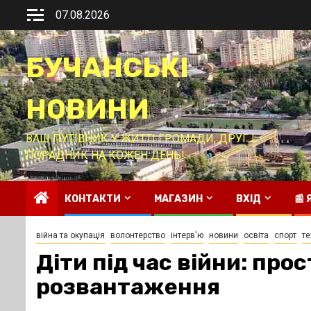
Перейти
07.08.2026
до
вмісту
БУЧАНСЬКІ
НОВИНИ
ВАШ ПУТІВНИК У ЖИТТІ ГРОМАДИ, ДРУГ І
ПОРАДНИК НА КОЖЕН ДЕНЬ!
КОНТАКТИ
МАГАЗИН
ВХІД
📰
війна та окупація
волонтерство
інтерв'ю
новини
освіта
спорт
те
Діти під час війни: про
розвантаження