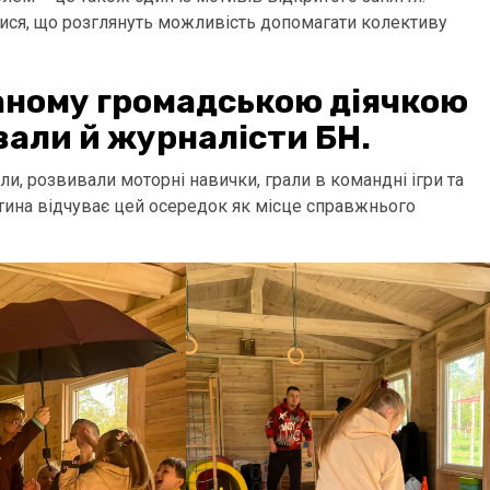
алися, що розглянуть можливість допомагати колективу
ваному громадською діячкою
али й журналісти БН.
ли, розвивали моторні навички, грали в командні ігри та
тина відчуває цей осередок як місце справжнього