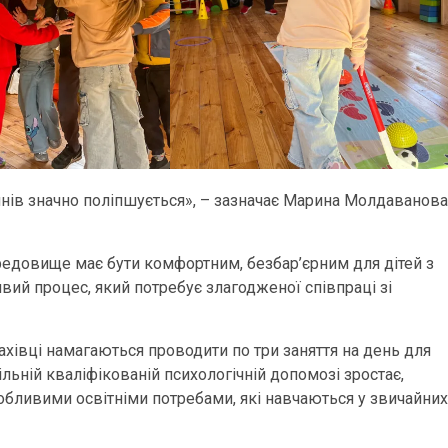
 учнів значно поліпшується», – зазначає Марина Молдаванова
редовище має бути комфортним, безбар’єрним для дітей з
вий процес, який потребує злагодженої співпраці зі
фахівці намагаються проводити по три заняття на день для
більній кваліфікованій психологічній допомозі зростає,
собливими освітніми потребами, які навчаються у звичайних