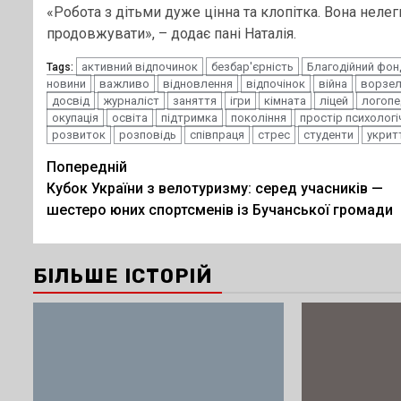
«Робота з дітьми дуже цінна та клопітка. Вона неле
продовжувати», – додає пані Наталія.
активний відпочинок
безбар'єрність
Благодійний фон
Tags:
новини
важливо
відновлення
відпочінок
війна
ворзе
досвід
журналіст
заняття
ігри
кімната
ліцей
логопе
окупація
освіта
підтримка
покоління
простір психолог
розвиток
розповідь
співпраця
стрес
студенти
укрит
Post
Попередній
Кубок України з велотуризму: серед учасників —
navigation
шестеро юних спортсменів із Бучанської громади
БІЛЬШЕ ІСТОРІЙ