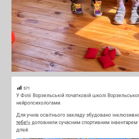
571
У Філії Ворзельській початковій школі Ворзельсько
нейропсихологами.
Для учнів освітнього закладу збудовано інклюзивно
тебе!»
доповнили сучасним спортивним інвентарем т
дітей.