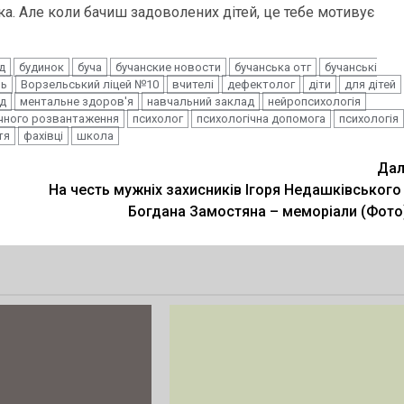
гка. Але коли бачиш задоволених дітей, це тебе мотивує
д
будинок
буча
бучанские новости
бучанська отг
бучанські
ль
Ворзельський ліцей №10
вчителі
дефектолог
діти
для дітей
д
ментальне здоров'я
навчальний заклад
нейропсихологія
ічного розвантаження
психолог
психологічна допомога
психологія
тя
фахівці
школа
Дал
На честь мужніх захисників Ігоря Недашківського 
Богдана Замостяна – меморіали (Фото