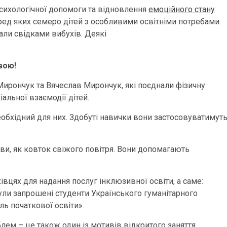
сихологічної допомоги та відновлення
емоційного стану
серед яких семеро дітей з особливими освітніми потребами.
тали свідками вибухів. Деякі
вою!
Мирончук та Вячеслав Мирончук, які поєднали фізичну
іальної взаємодії дітей.
обхідний для них. Здобуті навички вони застосовуватимут
рави, як ковток свіжого повітря. Вони допомагають
хівцях для надання послуг інклюзивної освіти, а саме:
були запрошені студенти Українського гуманітарного
ль початкової освіти».
ем – це також один із мотивів відкритого заняття.