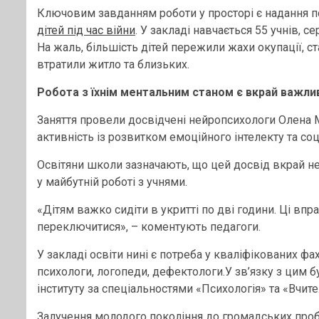
Ключовим завданням роботи у просторі є надання п
дітей під час війни
. У закладі навчається 55 учнів, 
На жаль, більшість дітей пережили жахи окупації, с
втратили житло та близьких.
Робота з їхнім ментальним станом є вкрай важли
Заняття провели досвідчені нейропсихологи Олена 
активність із розвитком емоційного інтелекту та соц
Освітяни школи зазначають, що цей досвід вкрай не
у майбутній роботі з учнями.
«Дітям важко сидіти в укритті по дві години. Ці вп
переключитися», – коментують педагоги.
У закладі освіти нині є потреба у кваліфікованих фа
психологи, логопеди, дефектологи.У зв’язку з цим 
інституту за спеціальностями «Психологія» та «Вчите
Залучення молодого покоління до громадських пробл