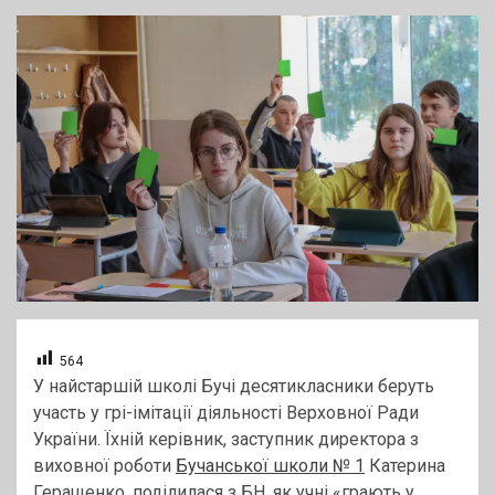
564
У найстаршій школі Бучі десятикласники беруть
участь у грі-імітації діяльності Верховної Ради
України. Їхній керівник, заступник директора з
виховної роботи
Бучанської школи № 1
Катерина
Геращенко, поділилася з БН, як учні «грають у