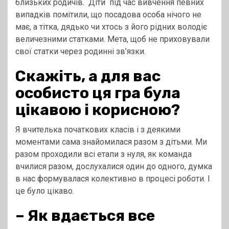
близьких родичів. Діти під час вивчення певних
випадків помітили, що посадова особа нічого не
має, а тітка, дядько чи хтось з його рідних володіє
величезними статками. Мета, щоб не приховували
свої статки через родинні зв’язки.
Скажіть, а для вас
особисто ця гра була
цікавою і корисною?
Я вчителька початкових класів і з деякими
моментами сама знайомилася разом з дітьми. Ми
разом проходили всі етапи з нуля, як команда
вчилися разом, дослухалися один до одного, думка
в нас формувалася колективно в процесі роботи. І
це було цікаво.
–
Як вдається все