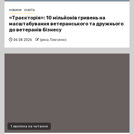
новини
освіта
«Траєкторія»: 10 мільйонів гривень на
масштабування ветеранського та дружнього
до ветеранів бізнесу
06.08.2026
Ірина Левченко
1 хвилина на читання