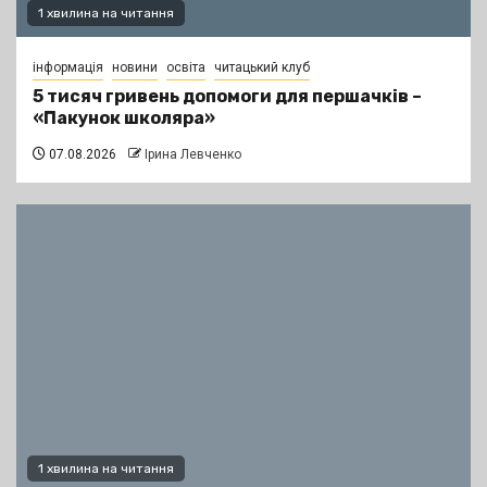
1 хвилина на читання
інформація
новини
освіта
читацький клуб
5 тисяч гривень допомоги для першачків –
«Пакунок школяра»
07.08.2026
Ірина Левченко
1 хвилина на читання