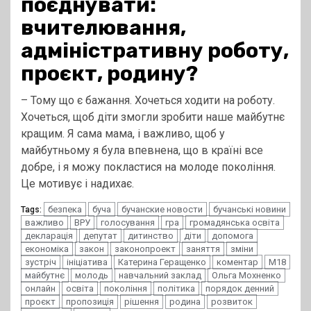
поєднувати:
вчителювання,
адміністративну роботу,
проєкт, родину?
– Тому що є бажання. Хочеться ходити на роботу.
Хочеться, щоб діти змогли зробити наше майбутнє
кращим. Я сама мама, і важливо, щоб у
майбутньому я була впевнена, що в країні все
добре, і я можу покластися на молоде покоління.
Це мотивує і надихає.
безпека
буча
бучанские новости
бучанські новини
Tags:
важливо
ВРУ
голосування
гра
громадянська освіта
декларація
депутат
дитинство
діти
допомога
економіка
закон
законопроект
заняття
зміни
зустріч
ініціатива
Катерина Геращенко
коментар
М18
майбутнє
молодь
навчальний заклад
Ольга Мохненко
онлайн
освіта
покоління
політика
порядок денний
проєкт
пропозиція
рішення
родина
розвиток