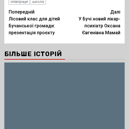
співпраця
школа
Post
Попередній
Далі
Лісовий клас для дітей
У Бучі новий лікар-
navigation
Бучанської громади:
психіатр Оксана
презентація проєкту
Євгенівна Мамай
БІЛЬШЕ ІСТОРІЙ