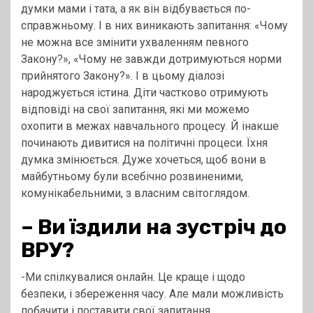
думки мами і тата, а як він відбувається по-
справжньому. І в них виникають запитання: «Чому
не можна все змінити ухваленням певного
Закону?», «Чому не завжди дотримуються норми
прийнятого Закону?». І в цьому діалозі
народжується істина. Діти частково отримують
відповіді на свої запитання, які ми можемо
охопити в межах навчального процесу. Й інакше
починають дивитися на політичні процеси. Їхня
думка змінюється. Дуже хочеться, щоб вони в
майбутньому були всебічно розвиненими,
комунікабельними, з власним світоглядом.
–
Ви їздили на зустріч до
ВРУ?
-Ми спілкувалися онлайн. Це краще і щодо
безпеки, і збереження часу. Але мали можливість
побачити і поставити свої запитання