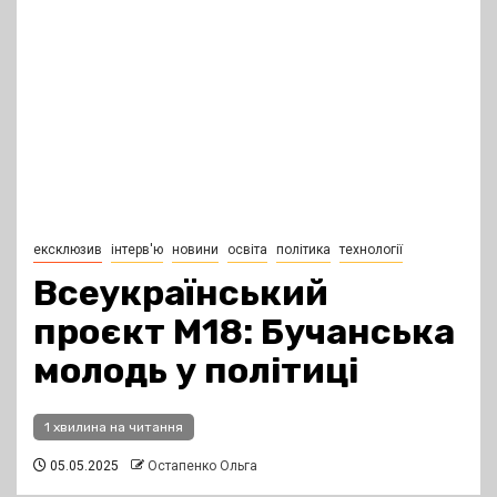
ексклюзив
інтерв'ю
новини
освіта
політика
технології
Всеукраїнський
проєкт М18: Бучанська
молодь у політиці
1 хвилина на читання
05.05.2025
Остапенко Ольга