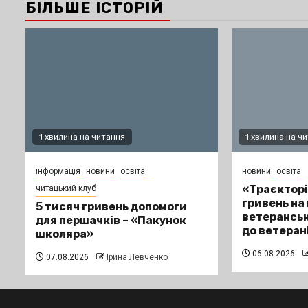
БІЛЬШЕ ІСТОРІЙ
1 хвилина на читання
1 хвилина на ч
інформація
новини
освіта
новини
освіта
«Траєкторі
читацький клуб
гривень на
5 тисяч гривень допомоги
ветеранськ
для першачків – «Пакунок
до ветеран
школяра»
06.08.2026
07.08.2026
Ірина Левченко