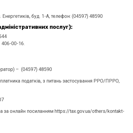
. Енергетиків, буд. 1-А, телефон: (04597) 48590
 адміністративних послуг):
7544
) 406-00-16.
ратор) – (04597) 48590
платника податків, з питань застосування РРО/ПРРО,
07
 онлайн посиланням https://tax.gov.ua/others/kontakt-