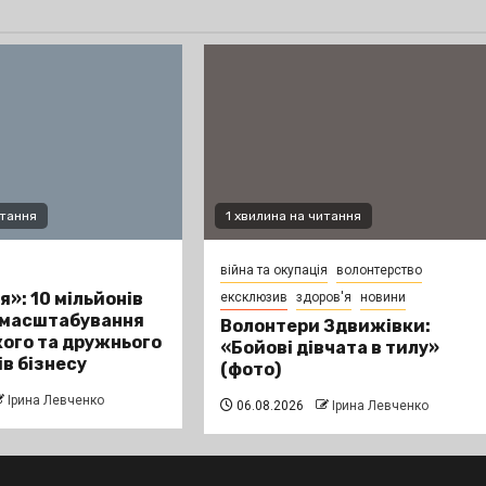
итання
1 хвилина на читання
війна та окупація
волонтерство
я»: 10 мільйонів
ексклюзив
здоров'я
новини
 масштабування
Волонтери Здвижівки:
ого та дружнього
«Бойові дівчата в тилу»
ів бізнесу
(фото)
Ірина Левченко
06.08.2026
Ірина Левченко