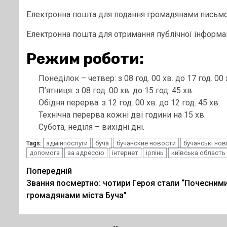
Електронна пошта для подання громадянами письмови
Електронна пошта для отримання публічної інформації:
Режим роботи:
Понеділок – четвер: з 08 год. 00 хв. до 17 год. 00 
П’ятниця: з 08 год. 00 хв. до 15 год. 45 хв.
Обідня перерва: з 12 год. 00 хв. до 12 год. 45 хв.
Технічна перерва кожні дві години на 15 хв.
Субота, неділя – вихідні дні.
адмінпослуги
буча
бучанские новости
бучанські нов
Tags:
допомога
за адресою
інтернет
ірпінь
київська область
Post
Попередній
Звання посмертно: чотири Героя стали “Почесним
navigation
громадянами міста Буча”