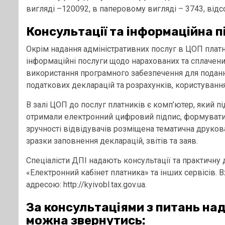
вигляді –120092, в паперовому вигляді – 3743, відс
Консультації та інформаційна 
Окрім надання адміністративних послуг в ЦОП плат
інформаційні послуги щодо нарахованих та сплачених
використання програмного забезпечення для поданн
податкових декларацій та розрахунків, користуван
В залі ЦОП до послуг платників є комп’ютер, який п
отримали електронний цифровий підпис, формувати 
зручності відвідувачів розміщена тематична друков
зразки заповнення декларацій, звітів та заяв.
Спеціалісти ДПІ надають консультації та практичну 
«Електронний кабінет платника» та інших сервісів. 
адресою: http://kyivobl.tax.gov.ua.
За консультаціями з питань на
можна звернутись: