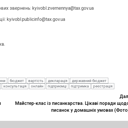
х звернень: kyivobl.zvernennya@tax.gov.ua
 kyivobl.publicinfo@tax.gov.ua
хв.
ини
бюджет
вартість
декларація
державний бюджет
консультація
онлайн
підприємці
підтримка
реєстрація
Дал
и
Майстер-клас із писанкарства. Цікаві поради щод
писанок у домашніх умовах (Фото