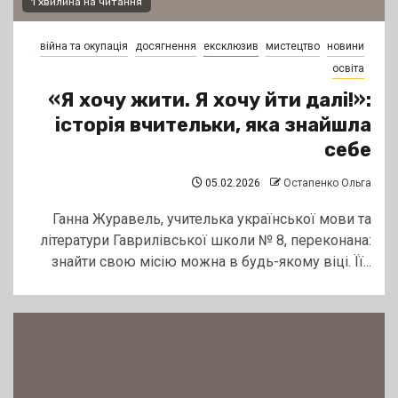
1 хвилина на читання
війна та окупація
досягнення
ексклюзив
мистецтво
новини
освіта
«Я хочу жити. Я хочу йти далі!»:
історія вчительки, яка знайшла
себе
05.02.2026
Остапенко Ольга
Ганна Журавель, учителька української мови та
літератури Гаврилівської школи № 8, переконана:
знайти свою місію можна в будь-якому віці. Її...