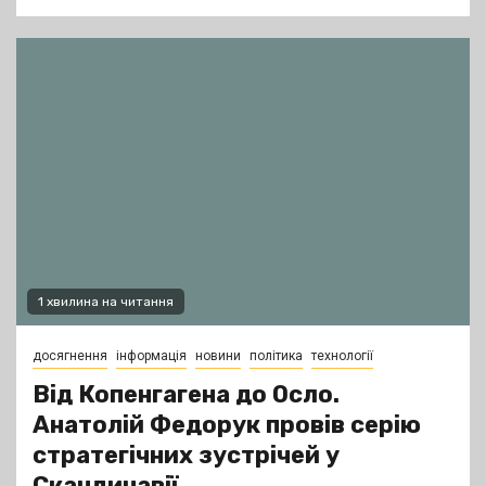
1 хвилина на читання
досягнення
інформація
новини
політика
технології
Від Копенгагена до Осло.
Анатолій Федорук провів серію
стратегічних зустрічей у
Скандинавії