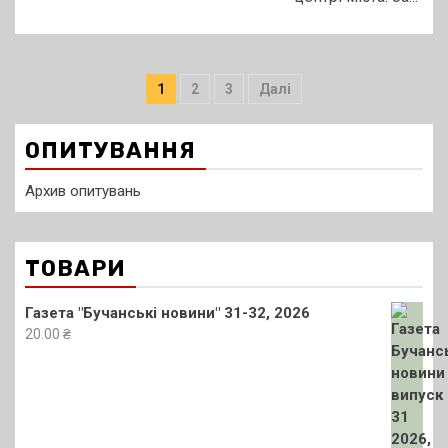
Пагінація
1
2
3
Далі
записів
ОПИТУВАННЯ
Архив опитувань
ТОВАРИ
Газета "Бучанські новини" 31-32, 2026
20.00
₴