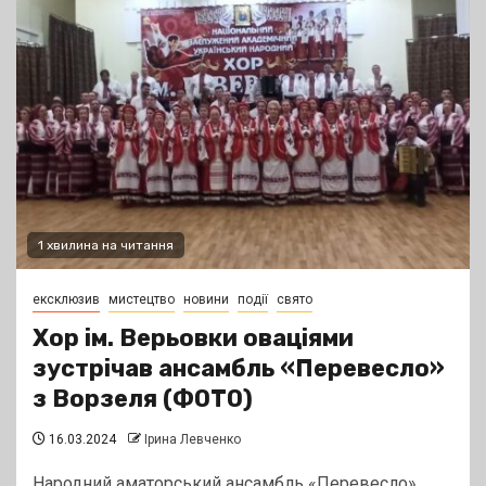
1 хвилина на читання
ексклюзив
мистецтво
новини
події
свято
Хор ім. Верьовки оваціями
зустрічав ансамбль «Перевесло»
з Ворзеля (ФОТО)
16.03.2024
Ірина Левченко
Народний аматорський ансамбль «Перевесло»