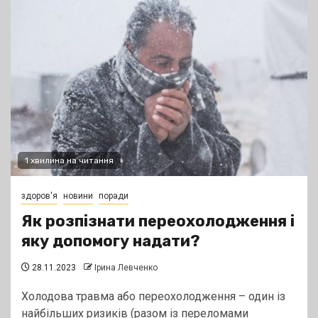
1 хвилина на читання
здоров'я
новини
поради
Як розпізнати переохолодження і
яку допомогу надати?
28.11.2023
Ірина Левченко
Холодова травма або переохолодження – один із
найбільших ризиків (разом із переломами