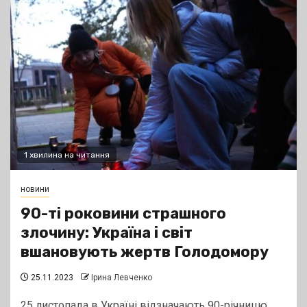
1 хвилина на читання
новини
90-ті роковини страшного
злочину: Україна і світ
вшановують жертв Голодомору
25.11.2023
Ірина Левченко
25 листопада в Україні відзначають 90-річницю