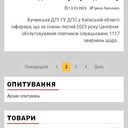
13.03.2023
Ірина Левченко
Бучанська ДПІ ГУ ДПС у Київській області
інформує, що за січень-лютий 2023 року Центром
обслуговування платників опрацьовано 1117
звернень щодо...
Пагінація
Попередній
1
2
3
4
Далі
записів
ОПИТУВАННЯ
Архив опитувань
ТОВАРИ