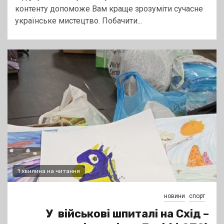
контенту допоможе Вам краще зрозуміти сучасне
українське мистецтво. Побачити...
1 хвилина на читання
новини
спорт
У військові шпиталі на Схід –