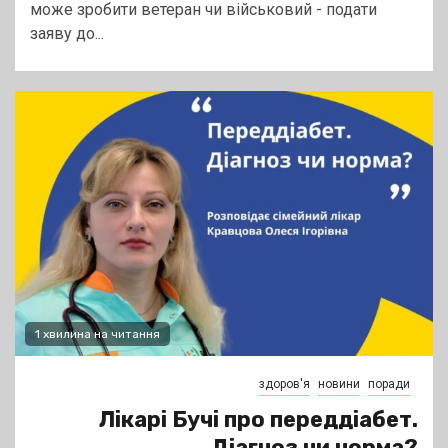
може зробити ветеран чи військовий - подати
заяву до...
1 хвилина на читання
здоров'я
новини
поради
Лікарі Бучі про переддіабет.
Діагноз чи норма?