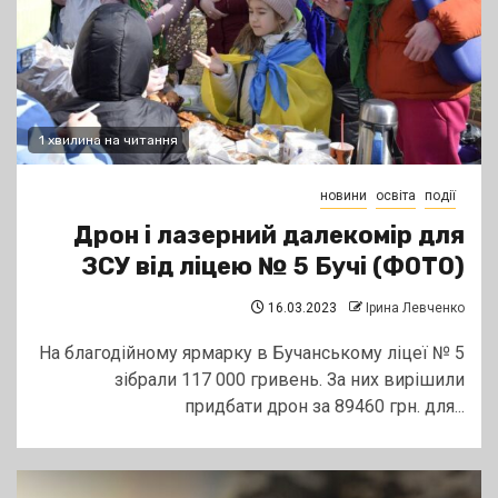
1 хвилина на читання
новини
освіта
події
Дрон і лазерний далекомір для
ЗСУ від ліцею № 5 Бучі (ФОТО)
16.03.2023
Ірина Левченко
На благодійному ярмарку в Бучанському ліцеї № 5
зібрали 117 000 гривень. За них вирішили
придбати дрон за 89460 грн. для...