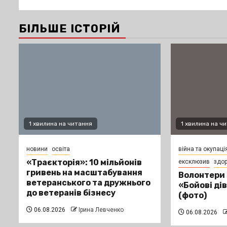
БІЛЬШЕ ІСТОРІЙ
1 хвилина на читання
1 хвилина на ч
новини
освіта
війна та окупаці
«Траєкторія»: 10 мільйонів
ексклюзив
здор
гривень на масштабування
Волонтери
ветеранського та дружнього
«Бойові ді
до ветеранів бізнесу
(фото)
06.08.2026
Ірина Левченко
06.08.2026