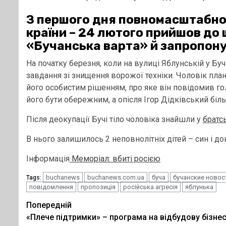
З першого дня повномасштабної 
країни – 24 лютого прийшов до
«Бучанська варта» й запропону
На початку березня, коли на вулиці Яблунській у Бу
завдання зі знищення ворожої техніки. Чоловік пла
його особистим рішенням, про яке він повідомив го
його бути обережним, а опісля Ігор Дідківський біль
Після деокупації Бучі тіло чоловіка знайшли у
братс
В нього залишилось 2 неповнолітніх дітей – син і дон
Інформація
Меморіал: вбиті росією
buchanews
buchanews.com.ua
буча
бучанские новос
Tags:
повідомлення
пропозиція
російська агресія
яблунька
Post
Попередній
«Плече підтримки» – програма на відбудову бізне
navigation