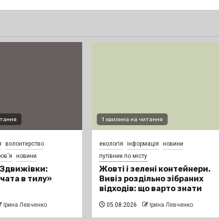
итання
1 хвилина на читання
я
волонтерство
екологія
інформація
новини
ов'я
новини
путівник по місту
 Здвижівки:
Жовті і зелені контейнери.
вчата в тилу»
Вивіз роздільно зібраних
відходів: що варто знати
Ірина Левченко
05.08.2026
Ірина Левченко