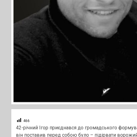
466
42-річний Ігор приєднався до громадського формуван
він поставив перед собою було – підірвати ворожи