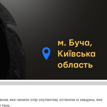
ня, яке чинило опір окупантам, останнім із завдань, яке
й танк…