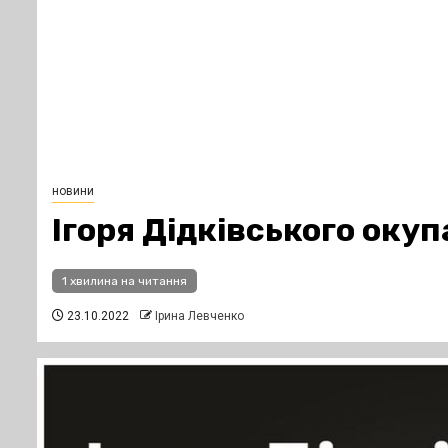
новини
Ігоря Дідківського окуп
1 хвилина на читання
23.10.2022
Ірина Левченко