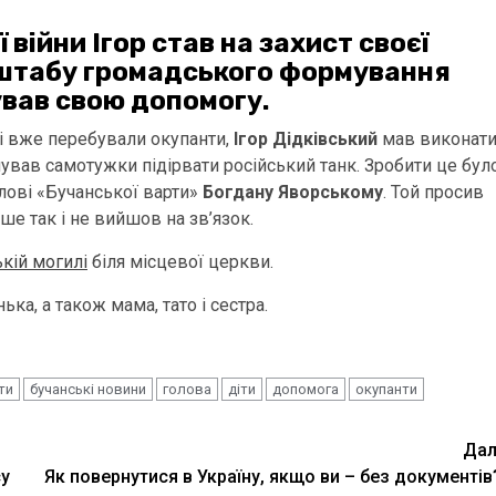
війни Ігор став на захист своєї
 штабу громадського формування
вав свою допомогу.
чі вже перебували окупанти,
Ігор Дідківський
мав виконат
нував самотужки підірвати російський танк. Зробити це бул
лові «Бучанської варти»
Богдану Яворському
. Той просив
ше так і не вийшов на зв’язок.
ькій могилі
біля місцевої церкви.
ька, а також мама, тато і сестра.
ти
бучанські новини
голова
діти
допомога
окупанти
Дал
су
Як повернутися в Україну, якщо ви – без документів