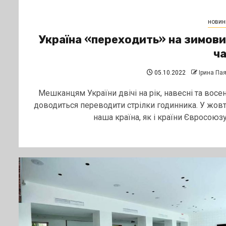
новин
Україна «переходить» на зимов
ч
05.10.2022
Ірина Па
Мешканцям України двічі на рік, навесні та восен
доводиться переводити стрілки годинника. У жовт
наша країна, як і країни Євросоюзу,.