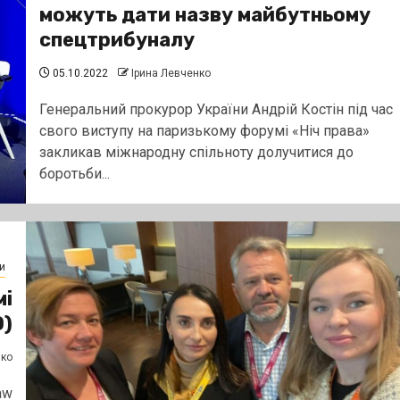
можуть дати назву майбутньому
спецтрибуналу
05.10.2022
Ірина Левченко
Генеральний прокурор України Андрій Костін під час
свого виступу на паризькому форумі «Ніч права»
закликав міжнародну спільноту долучитися до
боротьби...
и
мі
О)
нко
aw