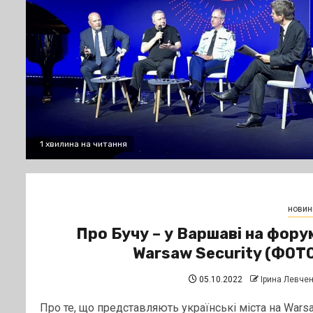
1 хвилина на читання
новин
Про Бучу – у Варшаві на фору
Warsaw Security (ФОТ
05.10.2022
Ірина Левче
Про те, що представляють українські міста на Wars