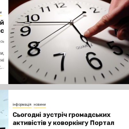
и
ий
ас
ясь
и,
ні
..
інформація
новини
Сьогодні зустріч громадських
активістів у коворкінгу Портал